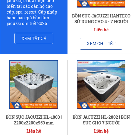
jacuzzi) là lựa chọn phổ
biến tại các căn hộ cao
cấp, spa, resort. Cập nhập
BỒN SỤC JACUZZI HANTECO
bảng báo giá bồn tắm
SỬ DỤNG CHO 4 - 7 NGƯỜI
jacuzzi chi tiết 2026.
Liên hệ
XEM TẤT CẢ
XEM CHI TIẾT
BỒN SỤC JACUZZI HL-1803 |
BỒN JACUZZI HL-2802 | BỒN
2200x2200x950 mm
SỤC CHO 7 NGƯỜI
Liên hệ
Liên hệ