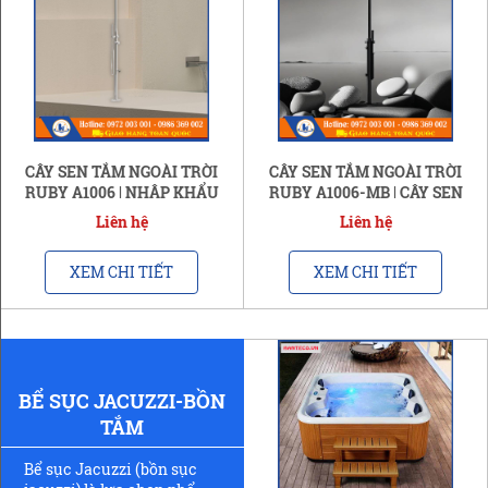
CÂY SEN TẮM NGOÀI TRỜI
CÂY SEN TẮM NGOÀI TRỜI
RUBY A1006 | NHẬP KHẨU
RUBY A1006-MB | CÂY SEN
CHÍNH HÃNG
TẮM TRÁNG
Liên hệ
Liên hệ
XEM CHI TIẾT
XEM CHI TIẾT
BỂ SỤC JACUZZI-BỒN
TẮM
Bể sục Jacuzzi (bồn sục