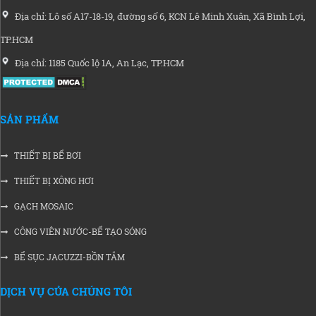
Địa chỉ: Lô số A17-18-19, đường số 6, KCN Lê Minh Xuân, Xã Bình Lợi,
TP.HCM
Địa chỉ: 1185 Quốc lộ 1A, An Lạc, TP.HCM
SẢN PHẨM
THIẾT BỊ BỂ BƠI
THIẾT BỊ XÔNG HƠI
GẠCH MOSAIC
CÔNG VIÊN NƯỚC-BỂ TẠO SÓNG
BỂ SỤC JACUZZI-BỒN TẮM
DỊCH VỤ CỦA CHÚNG TÔI