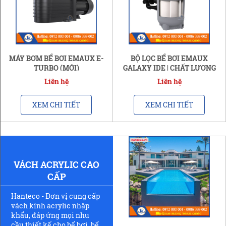
MÁY BƠM BỂ BƠI EMAUX E-
BỘ LỌC BỂ BƠI EMAUX
TURBO (MỚI)
GALAXY IDE | CHẤT LƯỢNG
LỌC ĐẶC BIỆT (MỚI)
Liên hệ
Liên hệ
XEM CHI TIẾT
XEM CHI TIẾT
VÁCH ACRYLIC CAO
CẤP
Hanteco - Đơn vị cung cấp
vách kính acrylic nhập
khẩu, đáp ứng mọi nhu
cầu thiết kế cho bể bơi, bể