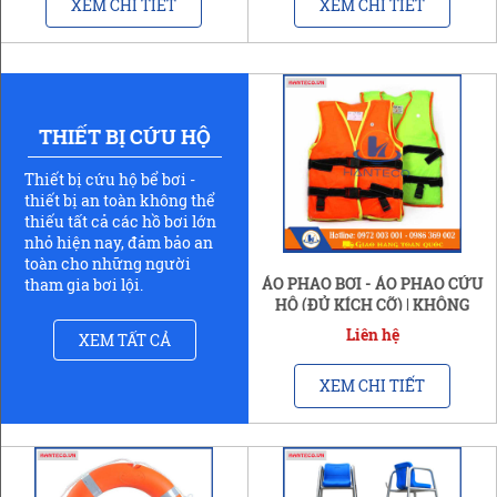
XEM CHI TIẾT
XEM CHI TIẾT
THIẾT BỊ CỨU HỘ
Thiết bị cứu hộ bể bơi -
thiết bị an toàn không thể
thiếu tất cả các hồ bơi lớn
nhỏ hiện nay, đảm bảo an
toàn cho những người
ÁO PHAO BƠI - ÁO PHAO CỨU
tham gia bơi lội.
HỘ (ĐỦ KÍCH CỠ) | KHÔNG
BÁN LẺ
Liên hệ
XEM TẤT CẢ
XEM CHI TIẾT