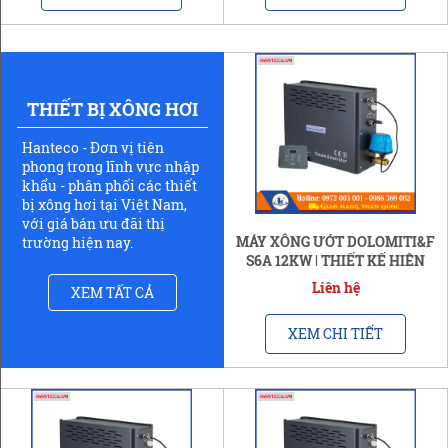
THIẾT BỊ XÔNG HƠI
Hanteco - Đơn vị tiên
phong trong lĩnh vực nhập
khẩu - phân phối các thiết
bị xông hơi tại Việt Nam,
với giá bán ưu đãi thị
MÁY XÔNG ƯỚT DOLOMITI&F
trường hiện nay.
S6A 12KW | THIẾT KẾ HIỆN
ĐẠI
Liên hệ
XEM TẤT CẢ
XEM CHI TIẾT