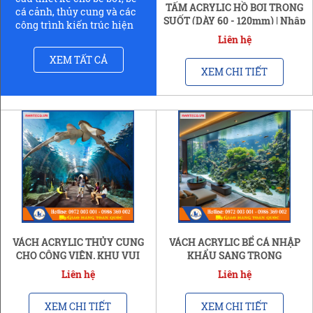
TẤM ACRYLIC HỒ BƠI TRONG
cá cảnh, thủy cung và các
SUỐT (DÀY 60 - 120mm) | Nhập
công trình kiến trúc hiện
Khẩu
đại.
Liên hệ
XEM TẤT CẢ
XEM CHI TIẾT
VÁCH ACRYLIC THỦY CUNG
VÁCH ACRYLIC BỂ CÁ NHẬP
CHO CÔNG VIÊN, KHU VUI
KHẨU SANG TRỌNG
CHƠI, KHÁCH SẠN
Liên hệ
Liên hệ
XEM CHI TIẾT
XEM CHI TIẾT