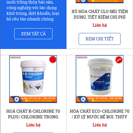
nuôi trồng thủy hải sản,
công nghiệp với tác dụng
XÔ HÓA CHẤT CLO 5KG TIỆN
khử trùng, diệt khuẩn, loại
DỤNG, TIẾT KIỆM CHI PHÍ
bỏ rêu tảo nhanh chóng.
Liên hệ
XEM TẤT CẢ
XEM CHI TIẾT
HOÁ CHẤT K-CHLORINE 70
HÓA CHẤT ECO-CHLORINE 70
PLUS | CHLORINE TRONG
| XỬ LÝ NƯỚC BỂ BƠI, THỦY
THỦY SẢN (45KG)
HẢI SẢN
Liên hệ
Liên hệ