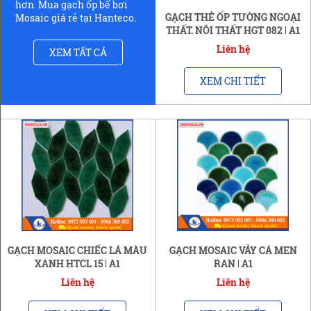
hơn. Mua gạch ốp bể bơi
GẠCH THẺ ỐP TƯỜNG NGOẠI
Mosaic giá rẻ tại Hanteco.
THẤT, NỘI THẤT HGT 082 | A1
Liên hệ
XEM TẤT CẢ
XEM CHI TIẾT
GẠCH MOSAIC CHIẾC LÁ MÀU
GẠCH MOSAIC VẢY CÁ MEN
XANH HTCL 15 | A1
RẠN | A1
Liên hệ
Liên hệ