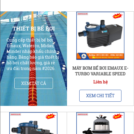
THIẾT BỊ BỂ BƠI
Cung cấp thiết bị bể bơi
Emaux, Waterco, Midas,
Minder nhập khẩu chính
hãng. Bảng báo giá thiết bị
hồ bơi chất lượng, giá rẻ
MÁY BƠM BỂ BƠI EMAUX E-
ưu đãi trong năm #2026.
TURBO VARIABLE SPEED
(MỚI)
Liên hệ
XEM TẤT CẢ
XEM CHI TIẾT