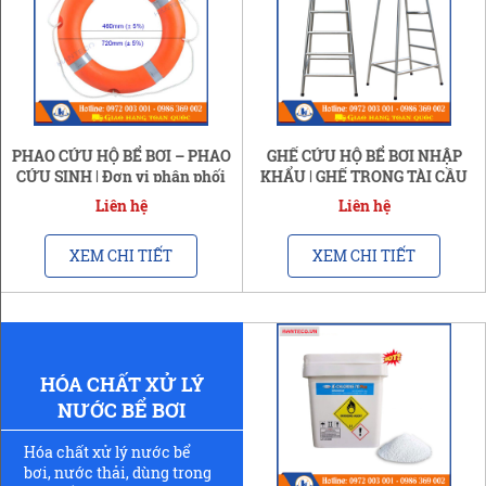
PHAO CỨU HỘ BỂ BƠI – PHAO
GHẾ CỨU HỘ BỂ BƠI NHẬP
CỨU SINH | Đơn vị phân phối
KHẨU | GHẾ TRỌNG TÀI CẦU
lớn tại VN
LÔNG - TENNIS
Liên hệ
Liên hệ
XEM CHI TIẾT
XEM CHI TIẾT
HÓA CHẤT XỬ LÝ
NƯỚC BỂ BƠI
Hóa chất xử lý nước bể
bơi, nước thải, dùng trong