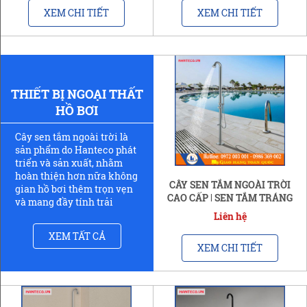
XEM CHI TIẾT
XEM CHI TIẾT
THIẾT BỊ NGOẠI THẤT
HỒ BƠI
Cây sen tắm ngoài trời là
sản phẩm do Hanteco phát
triển và sản xuất, nhằm
hoàn thiện hơn nữa không
CÂY SEN TẮM NGOÀI TRỜI
gian hồ bơi thêm trọn vẹn
CAO CẤP | SEN TẮM TRÁNG
và mang đầy tính trải
HỒ BƠI
nghiệm và thẩm mỹ.
Liên hệ
XEM TẤT CẢ
XEM CHI TIẾT