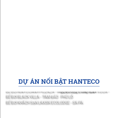
DỰ ÁN NỔI BẬT HANTECO
BỂ BƠI KINH DOANH PICENZA - AQUA POOL ĐẲNG CẤP
BỂ BƠI BIỆT THỰ NHÀ VƯỜN -
BỂ BƠI BLACK VILLA - TAM ĐẢO
PHÙ LỖ
BỂ BƠI KHÁCH SẠN LAXSIK ECOLODGE - SA PA