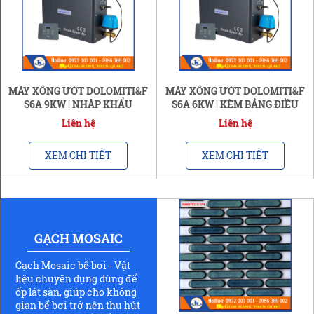
MÁY XÔNG ƯỚT DOLOMITI&F
MÁY XÔNG ƯỚT DOLOMITI&F
S6A 9KW | NHẬP KHẨU
S6A 6KW | KÈM BẢNG ĐIỀU
CHÍNH HÃNG
KHIỂN
Liên hệ
Liên hệ
XEM CHI TIẾT
XEM CHI TIẾT
GẠCH MOSAIC
Gạch Mosaic bể bơi - Vật
liệu chuyên dụng dùng để
ốp lát sàn, giúp cho không
gian bể bơi trở nên thu hút