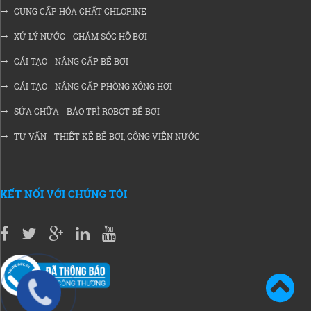
CUNG CẤP HÓA CHẤT CHLORINE
XỬ LÝ NƯỚC - CHĂM SÓC HỒ BƠI
CẢI TẠO - NÂNG CẤP BỂ BƠI
CẢI TẠO - NÂNG CẤP PHÒNG XÔNG HƠI
SỬA CHỮA - BẢO TRÌ ROBOT BỂ BƠI
TƯ VẤN - THIẾT KẾ BỂ BƠI, CÔNG VIÊN NƯỚC
KẾT NỐI VỚI CHÚNG TÔI