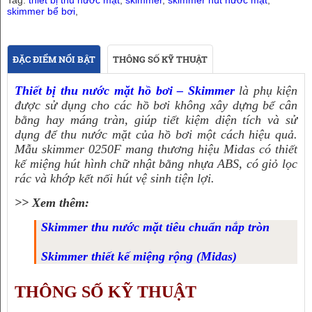
Tag:
thiết bị thu nước mặt
,
skimmer
,
skimmer hút nước mặt
,
skimmer bể bơi
,
ĐẶC ĐIỂM NỔI BẬT
THÔNG SỐ KỸ THUẬT
Thiết bị thu nước mặt hồ bơi – Skimmer
là phụ kiện
được sử dụng cho các hồ bơi không xây dựng bể cân
bằng hay máng tràn, giúp tiết kiệm diện tích và sử
dụng để thu nước mặt của hồ bơi một cách hiệu quả.
Mẫu skimmer 0250F mang thương hiệu Midas có thiết
kế miệng hút hình chữ nhật bằng nhựa ABS, có giỏ lọc
rác và khớp kết nối hút vệ sinh tiện lợi.
>> Xem thêm:
Skimmer thu nước mặt tiêu chuẩn nắp tròn
Skimmer thiết kế miệng rộng (Midas)
THÔNG SỐ KỸ THUẬT