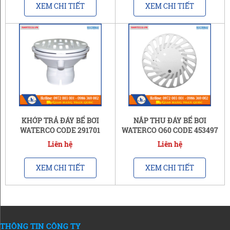
XEM CHI TIẾT
XEM CHI TIẾT
KHỚP TRẢ ĐÁY BỂ BƠI
NẮP THU ĐÁY BỂ BƠI
WATERCO CODE 291701
WATERCO Q60 CODE 453497
Liên hệ
Liên hệ
XEM CHI TIẾT
XEM CHI TIẾT
THÔNG TIN CÔNG TY