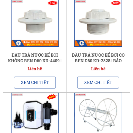
ĐẦU TRẢ NƯỚC BỂ BƠI
ĐẦU TRẢ NƯỚC BỂ BƠI CÓ
KHÔNG REN D60 KD-4409 |
REN D60 KD-2828 | BẢO
BẢO HÀNH 24 THÁNG
HÀNH 24 THÁNG
Liên hệ
Liên hệ
XEM CHI TIẾT
XEM CHI TIẾT