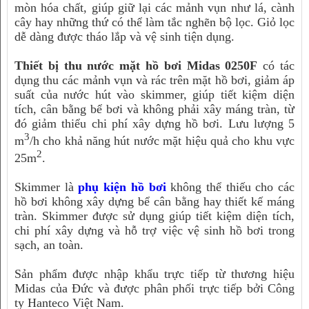
mòn hóa chất, giúp giữ lại các mảnh vụn như lá, cành
cây hay những thứ có thể làm tắc nghẽn bộ lọc. Giỏ lọc
dễ dàng được tháo lắp và vệ sinh tiện dụng.
Thiết bị thu nước mặt hồ bơi Midas 0250F
có tác
dụng thu các mảnh vụn và rác trên mặt hồ bơi, giảm áp
suất của nước hút vào skimmer, giúp tiết kiệm diện
tích, cân bằng bể bơi và không phải xây máng tràn, từ
đó giảm thiểu chi phí xây dựng hồ bơi. Lưu lượng 5
3
m
/h cho khả năng hút nước mặt hiệu quả cho khu vực
2
25m
.
Skimmer là
phụ kiện hồ bơi
không thể thiếu cho các
hồ bơi không xây dựng bể cân bằng hay thiết kế máng
tràn. Skimmer được sử dụng giúp tiết kiệm diện tích,
chi phí xây dựng và hỗ trợ việc vệ sinh hồ bơi trong
sạch, an toàn.
Sản phẩm được nhập khẩu trực tiếp từ thương hiệu
Midas của Đức và được phân phối trực tiếp bởi Công
ty Hanteco Việt Nam.