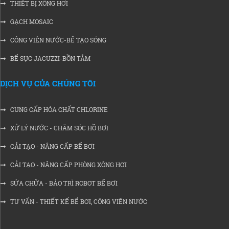
THIẾT BỊ XÔNG HƠI
GẠCH MOSAIC
CÔNG VIÊN NƯỚC-BỂ TẠO SÓNG
BỂ SỤC JACUZZI-BỒN TẮM
DỊCH VỤ CỦA CHÚNG TÔI
CUNG CẤP HÓA CHẤT CHLORINE
XỬ LÝ NƯỚC - CHĂM SÓC HỒ BƠI
CẢI TẠO - NÂNG CẤP BỂ BƠI
CẢI TẠO - NÂNG CẤP PHÒNG XÔNG HƠI
SỬA CHỮA - BẢO TRÌ ROBOT BỂ BƠI
TƯ VẤN - THIẾT KẾ BỂ BƠI, CÔNG VIÊN NƯỚC