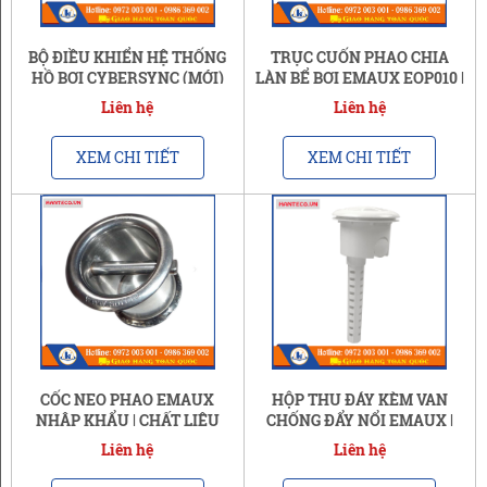
BỘ ĐIỀU KHIỂN HỆ THỐNG
TRỤC CUỐN PHAO CHIA
HỒ BƠI CYBERSYNC (MỚI)
LÀN BỂ BƠI EMAUX EOP010 |
CHẤT LƯỢNG
Liên hệ
Liên hệ
XEM CHI TIẾT
XEM CHI TIẾT
CỐC NEO PHAO EMAUX
HỘP THU ĐÁY KÈM VAN
NHẬP KHẨU | CHẤT LIỆU
CHỐNG ĐẨY NỔI EMAUX |
THÉP SS316 KHÔNG GỈ
EM2833HC
Liên hệ
Liên hệ