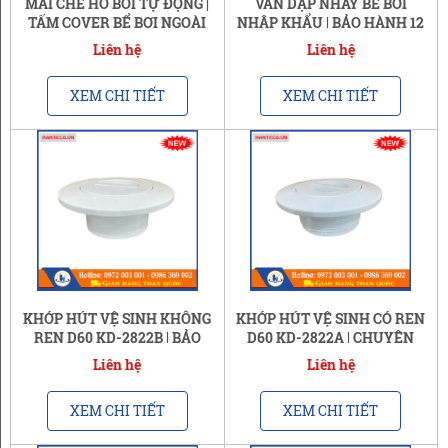
MÁI CHE HỒ BƠI TỰ ĐỘNG |
VÁN DẬP NHẢY BỂ BƠI
TẤM COVER BỂ BƠI NGOÀI
NHẬP KHẨU | BẢO HÀNH 12
TRỜI
THÁNG
Liên hệ
Liên hệ
XEM CHI TIẾT
XEM CHI TIẾT
KHỚP HÚT VỆ SINH KHÔNG
KHỚP HÚT VỆ SINH CÓ REN
REN D60 KD-2822B | BẢO
D60 KD-2822A | CHUYÊN
HÀNH 24 THÁNG
DÙNG KẾT NỐI ỐNG PVC
Liên hệ
Liên hệ
XEM CHI TIẾT
XEM CHI TIẾT