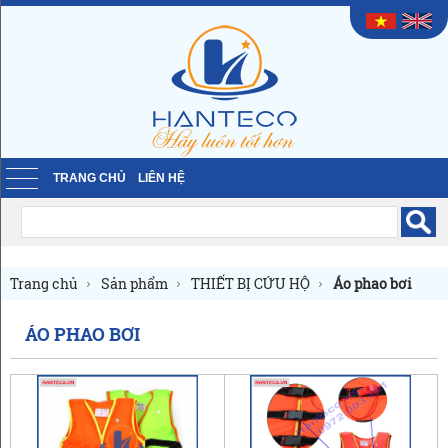
TRANG CHỦ
LIÊN HỆ
Trang chủ
Sản phẩm
THIẾT BỊ CỨU HỘ
Áo phao bơi
ÁO PHAO BƠI