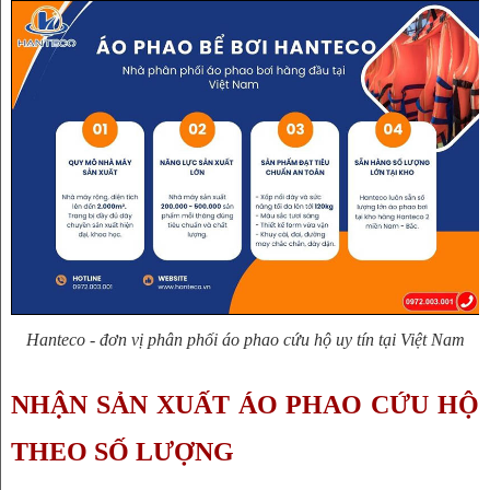
Hanteco - đơn vị phân phối áo phao cứu hộ uy tín tại Việt Nam
NHẬN SẢN XUẤT ÁO PHAO CỨU HỘ 
THEO SỐ LƯỢNG