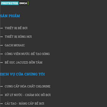
SẢN PHẨM
THIẾT BỊ BỂ BƠI
THIẾT BỊ XÔNG HƠI
GẠCH MOSAIC
CÔNG VIÊN NƯỚC-BỂ TẠO SÓNG
BỂ SỤC JACUZZI-BỒN TẮM
DỊCH VỤ CỦA CHÚNG TÔI
CUNG CẤP HÓA CHẤT CHLORINE
XỬ LÝ NƯỚC - CHĂM SÓC HỒ BƠI
CẢI TẠO - NÂNG CẤP BỂ BƠI