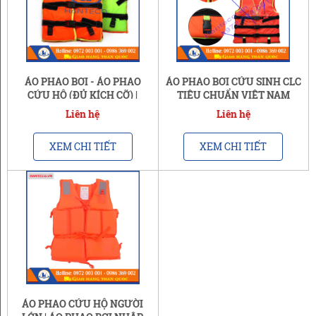
ÁO PHAO BƠI - ÁO PHAO
ÁO PHAO BƠI CỨU SINH CLC
CỨU HỘ (ĐỦ KÍCH CỠ) |
TIÊU CHUẨN VIỆT NAM
KHÔNG BÁN LẺ
Liên hệ
Liên hệ
XEM CHI TIẾT
XEM CHI TIẾT
ÁO PHAO CỨU HỘ NGƯỜI