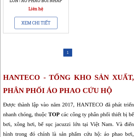
LỚN | ÁO PHAO BƠI NHẬP
KHẨU CAO CẤP
Liên hệ
XEM CHI TIẾT
1
HANTECO - TỔNG KHO SẢN XUẤT, 
PHÂN PHỐI ÁO PHAO CỨU HỘ
Được thành lập vào năm 2017, HANTECO đã phát triển 
nhanh chóng, thuộc 
TOP
 các công ty phân phối thiết bị bể 
bơi, xông hơi, bể sục jacuzzi lớn tại Việt Nam. Và điển 
hình trong đó chính là sản phẩm cứu hộ: áo phao bơi, 