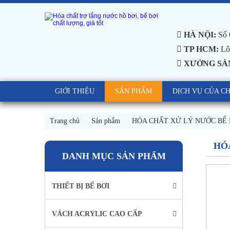
HÀ NỘI:
Số 
TP HCM:
Lô 
XƯỞNG SẢ
GIỚI THIỆU
SẢN PHẨM
DỊCH VỤ CỦA C
Trang chủ
Sản phẩm
HÓA CHẤT XỬ LÝ NƯỚC BỂ 
HÓ
DANH MỤC SẢN PHẨM
THIẾT BỊ BỂ BƠI
VÁCH ACRYLIC CAO CẤP