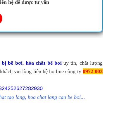
ên hệ để được tư vấn
t bị bể bơi
, 
hóa chất bể bơi
 uy tín, chất lượng 
khách vui lòng liên hệ hotline công ty 
0972 003 
hat tao lang, hoa chat lang can be boi...