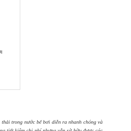
I
c thải trong nước bể bơi diễn ra nhanh chóng và 
ng tiết kiệm chi phí nhưng vẫn sở hữu được các 