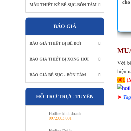
cho
MẪU THIẾT KẾ BỂ SỤC-BỒN TẮM
BÁO GIÁ
BÁO GIÁ THIẾT BỊ BỂ BƠI
MUA
BÁO GIÁ THIẾT BỊ XÔNG HƠI
Với b
hiện n
BÁO GIÁ BỂ SỤC - BỒN TẮM
001
 (
➤ 
HỖ TRỢ TRỰC TUYẾN
Tag
Hotline kinh doanh
0972.003.001
Hotline Dự án