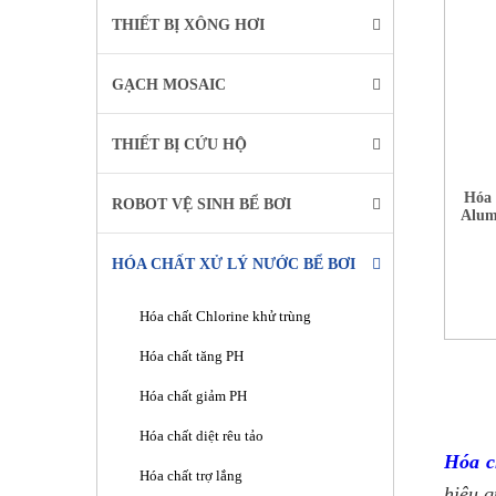
THIẾT BỊ XÔNG HƠI
GẠCH MOSAIC
THIẾT BỊ CỨU HỘ
Hóa 
ROBOT VỆ SINH BỂ BƠI
Alum
HÓA CHẤT XỬ LÝ NƯỚC BỂ BƠI
Hóa chất Chlorine khử trùng
Hóa chất tăng PH
Hóa chất giảm PH
Hóa chất diệt rêu tảo
Hóa c
Hóa chất trợ lắng
hiệu q