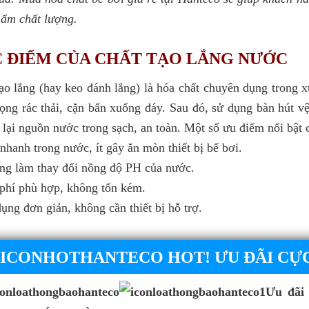
hẩm chất lượng.
 ĐIỂM CỦA CHẤT TẠO LẮNG NƯỚC
ạo lắng (hay keo đánh lắng) là hóa chất chuyên dụng trong xử
ọng rác thải, cặn bẩn xuống đáy. Sau đó, sử dụng bàn hút vệ
ả lại nguồn nước trong sạch, an toàn. 
Một số ưu điểm nổi bật c
nhanh trong nước, ít gây ăn mòn thiết bị bể bơi.
ng làm thay đổi nồng độ PH của nước.
 phí phù hợp, không tốn kém.
ụng đơn giản, không cần thiết bị hỗ trợ.
HOT! ƯU ĐÃI CỰ
Ưu đãi