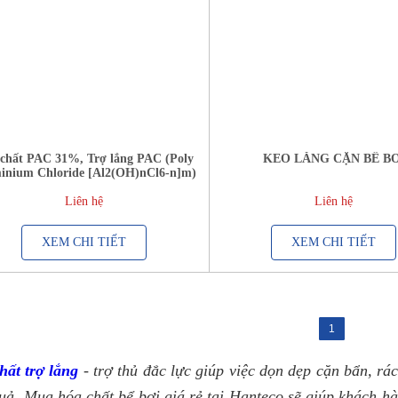
chất PAC 31%, Trợ lắng PAC (Poly
KEO LẮNG CẶN BỂ BƠ
inium Chloride [Al2(OH)nCl6-n]m)
Liên hệ
Liên hệ
XEM CHI TIẾT
XEM CHI TIẾT
1
hất trợ lắng
 - trợ thủ đắc lực giúp việc dọn dẹp cặn bẩn, rá
uả. Mua hóa chất bể bơi giá rẻ tại Hanteco sẽ giúp khách hà