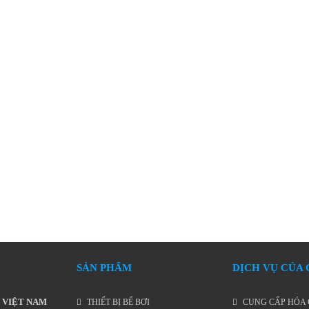
SẢN PHẨM
DỊCH VỤ CỦA
 VIỆT NAM
THIẾT BỊ BỂ BƠI
CUNG CẤP HÓA 