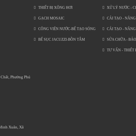
THIẾT BỊ XÔNG HƠI
XỬ LÝ NƯỚC - C
GẠCH MOSAIC
CẢI TẠO - NÂNG
CÔNG VIÊN NƯỚC-BỂ TẠO SÓNG
CẢI TẠO - NÂN
BỂ SỤC JACUZZI-BỒN TẮM
SỬA CHỮA - BẢO
TƯ VẤN - THIẾT
 Chất, Phường Phú
 Minh Xuân, Xã