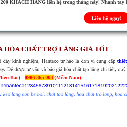
 200 KHÁCH HÀNG liên hệ trong tháng này! Nhanh tay li
Liên hệ ngay!
 HÓA CHẤT TRỢ LẮNG GIÁ TỐT
ề dày kinh nghiệm, Hanteco tự hào là đơn vị cung cấp 
thiế
ay. Để được tư vấn và báo giá hóa chất tạo lắng chi tiết, quý 
Miền Bắc) - 
0986 365 003
(Miền Nam)
.
: 
keo lang can be boi, chất tạo lắng, hoa chat tro lang, hoa c