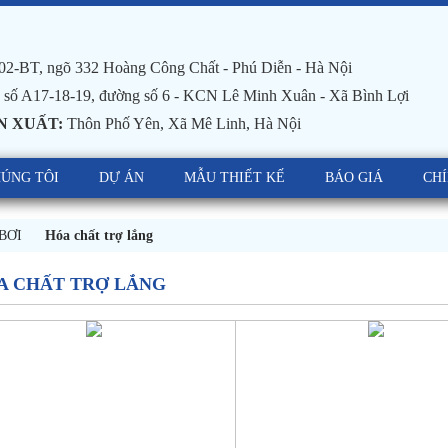
02-BT, ngõ 332 Hoàng Công Chất - Phú Diễn - Hà Nội
số A17-18-19, đường số 6 - KCN Lê Minh Xuân - Xã Bình Lợi
N XUẤT:
Thôn Phố Yên, Xã Mê Linh, Hà Nội
HÚNG TÔI
DỰ ÁN
MẪU THIẾT KẾ
BÁO GIÁ
CH
BƠI
Hóa chất trợ lắng
A CHẤT TRỢ LẮNG