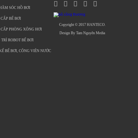
HĂM SÓC HỒ BƠI
 CẤP BỂ BƠI
Copyright © 2017 HANTECO.
G CẤP PHÒNG XÔNG HƠI
Design By Tam Nguyên Media
 TRÌ ROBOT BỂ BƠI
 KẾ BỂ BƠI, CÔNG VIÊN NƯỚC