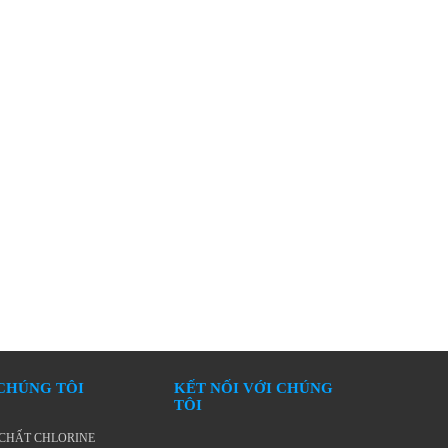
 CHÚNG TÔI
KẾT NỐI VỚI CHÚNG
TÔI
CHẤT CHLORINE