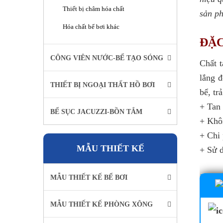
Thiết bị châm hóa chất
sản p
Hóa chất bể bơi khác
ĐẶC
CÔNG VIÊN NƯỚC-BỂ TẠO SÓNG
Chất t
lắng đ
THIẾT BỊ NGOẠI THẤT HỒ BƠI
bể, tr
+ Tan 
BỂ SỤC JACUZZI-BỒN TẮM
+ Khô
+ Chi
MẪU THIẾT KẾ
+ Sử d
MẪU THIẾT KẾ BỂ BƠI
MẪU THIẾT KẾ PHÒNG XÔNG