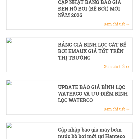
CẬP NHẬT BẢNG BÁO GIÁ
ĐÈN HỒ BƠI (BỂ BƠI) MỚI
NĂM 2026
Xem chi tiết >>
BẢNG GIÁ BÌNH LỌC CÁT BỂ
BƠI EMAUX GIÁ TỐT TRÊN
THỊ TRƯỜNG
Xem chi tiết >>
UPDATE BÁO GIÁ BÌNH LỌC
WATERCO VÀ ƯU ĐIỂM BÌNH
LỌC WATERCO
Xem chi tiết >>
Cập nhập báo giá máy bơm
nước hồ bơi mới tại Hanteco