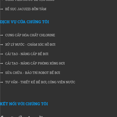
BỂ SỤC JACUZZI-BỒN TẮM
DỊCH VỤ CỦA CHÚNG TÔI
CUNG CẤP HÓA CHẤT CHLORINE
XỬ LÝ NƯỚC - CHĂM SÓC HỒ BƠI
CẢI TẠO - NÂNG CẤP BỂ BƠI
CẢI TẠO - NÂNG CẤP PHÒNG XÔNG HƠI
SỬA CHỮA - BẢO TRÌ ROBOT BỂ BƠI
TƯ VẤN - THIẾT KẾ BỂ BƠI, CÔNG VIÊN NƯỚC
KẾT NỐI VỚI CHÚNG TÔI