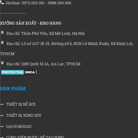
Hotline: 0972.003.001 - 0988.369.006
-----------------
XƯỞNG SẢN XUẤT - KHO HÀNG
Địa chỉ: Thôn Phố Yên, Xã Mê Linh, Hà Nội
Địa chỉ: Lô số A17-18-19, đường số 6, KCN Lê Minh Xuân, Xã Bình Lợi,
TP.HCM
Địa chỉ: 1185 Quốc lộ 1A, An Lạc, TP.HCM
SẢN PHẨM
THIẾT BỊ BỂ BƠI
THIẾT BỊ XÔNG HƠI
GẠCH MOSAIC
CÔNG VIÊN NƯỚC-BỂ TẠO SÓNG