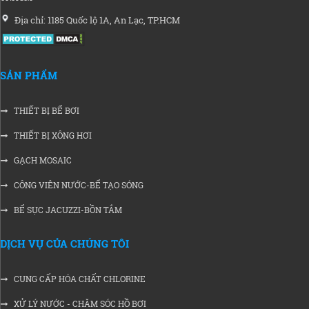
Địa chỉ: 1185 Quốc lộ 1A, An Lạc, TP.HCM
SẢN PHẨM
THIẾT BỊ BỂ BƠI
THIẾT BỊ XÔNG HƠI
GẠCH MOSAIC
CÔNG VIÊN NƯỚC-BỂ TẠO SÓNG
BỂ SỤC JACUZZI-BỒN TẮM
DỊCH VỤ CỦA CHÚNG TÔI
CUNG CẤP HÓA CHẤT CHLORINE
XỬ LÝ NƯỚC - CHĂM SÓC HỒ BƠI