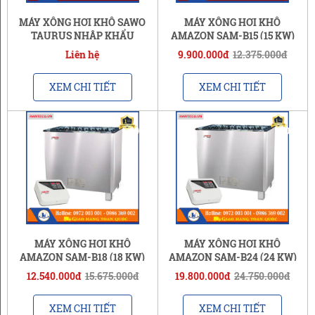
MÁY XÔNG HƠI KHÔ SAWO
MÁY XÔNG HƠI KHÔ
TAURUS NHẬP KHẨU
AMAZON SAM-B15 (15 KW)
CHÍNH HÃNG
Liên hệ
9.900.000đ
12.375.000đ
XEM CHI TIẾT
XEM CHI TIẾT
-20%
-20%
MÁY XÔNG HƠI KHÔ
MÁY XÔNG HƠI KHÔ
AMAZON SAM-B18 (18 KW)
AMAZON SAM-B24 (24 KW)
12.540.000đ
15.675.000đ
19.800.000đ
24.750.000đ
XEM CHI TIẾT
XEM CHI TIẾT