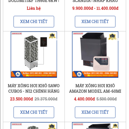
DOLOMITI&F TH60E 6KW |
SCANDIA | NHẬP KHẨU
NHẬP KHẨU CHÍNH HÃNG
CHÍNH HÃNG
Liên hệ
9.900.000đ - 11.400.000đ
XEM CHI TIẾT
XEM CHI TIẾT
-20%
-20%
MÁY XÔNG HƠI KHÔ SAWO
MÁY XÔNG HƠI KHÔ
CUBOS - NI2 CHÍNH HÃNG
AMAZON MODEL AM-60MI
(Bảng Điều Khiển Điện Tử)
(6 KW)
23.500.000đ
29.375.000đ
4.400.000đ
5.500.000đ
XEM CHI TIẾT
XEM CHI TIẾT