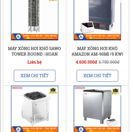
-20%
MÁY XÔNG HƠI KHÔ SAWO
MÁY XÔNG HƠI KHÔ
TOWER ROUND | HOÀN
AMAZON AM-90MI (9 KW)
TIỀN GẤP 2 NẾU HÀNG GIẢ
Liên hệ
4.600.000đ
5.750.000đ
XEM CHI TIẾT
XEM CHI TIẾT
-20%