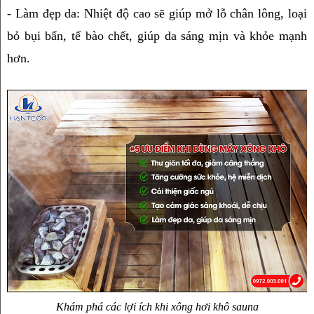
- Làm đẹp da: Nhiệt độ cao sẽ giúp mở lỗ chân lông, loại 
bỏ bụi bẩn, tế bào chết, giúp da sáng mịn và khỏe mạnh 
hơn.
Khám phá các lợi ích khi xông hơi khô sauna