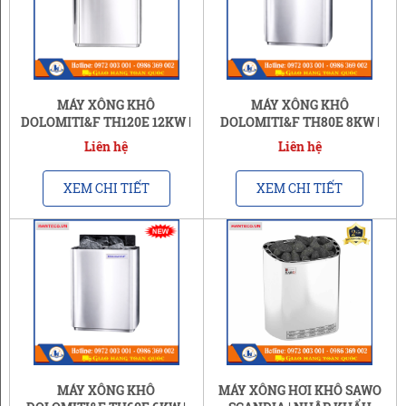
MÁY XÔNG KHÔ
MÁY XÔNG KHÔ
DOLOMITI&F TH120E 12KW |
DOLOMITI&F TH80E 8KW |
CAO CẤP, GIA NHIỆT NHANH
CHÍNH HÃNG GIÁ TỐT
Liên hệ
Liên hệ
XEM CHI TIẾT
XEM CHI TIẾT
MÁY XÔNG KHÔ
MÁY XÔNG HƠI KHÔ SAWO