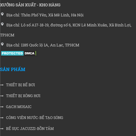
XƯỞNG SẢN XUẤT - KHO HÀNG
Địa chỉ: Thôn Phố Yên, Xã Mê Linh, Hà Nội
Địa chỉ: Lô số A17-18-19, đường số 6, KCN Lê Minh Xuân, Xã Bình Lợi,
TP.HCM
Địa chỉ: 1185 Quốc lộ 1A, An Lạc, TP.HCM
SẢN PHẨM
THIẾT BỊ BỂ BƠI
THIẾT BỊ XÔNG HƠI
GẠCH MOSAIC
CÔNG VIÊN NƯỚC-BỂ TẠO SÓNG
BỂ SỤC JACUZZI-BỒN TẮM