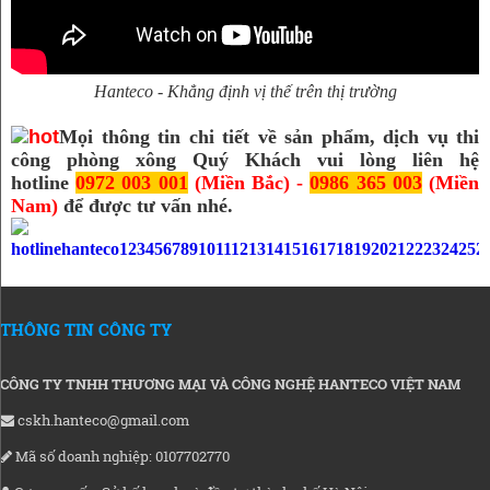
Hanteco - Khẳng định vị thế trên thị trường
Mọi thông tin chi tiết về sản phẩm, dịch vụ thi
công phòng xông Quý Khách vui lòng liên hệ
hotline
0972 003 001
(Miền Bắc) -
0986 365 003
(Miền
Nam)
để được tư vấn nhé.
THÔNG TIN CÔNG TY
CÔNG TY TNHH THƯƠNG MẠI VÀ CÔNG NGHỆ HANTECO VIỆT NAM
cskh.hanteco@gmail.com
Mã số doanh nghiệp: 0107702770