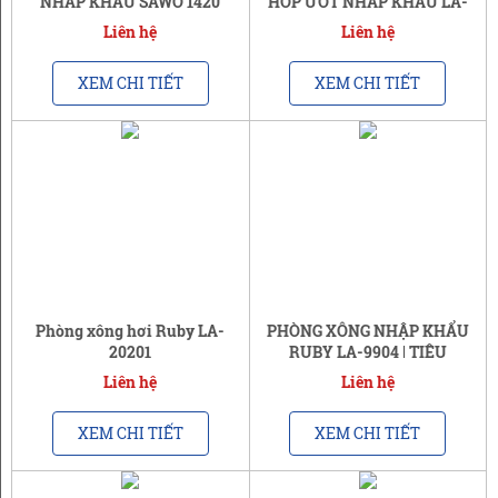
NHẬP KHẨU SAWO 1420
HỢP ƯỚT NHẬP KHẨU LA-
8862 | THƯƠNG HIỆU
Liên hệ
Liên hệ
AUSTAR
XEM CHI TIẾT
XEM CHI TIẾT
Phòng xông hơi Ruby LA-
PHÒNG XÔNG NHẬP KHẨU
20201
RUBY LA-9904 | TIÊU
CHUẨN CHÂU ÂU
Liên hệ
Liên hệ
XEM CHI TIẾT
XEM CHI TIẾT