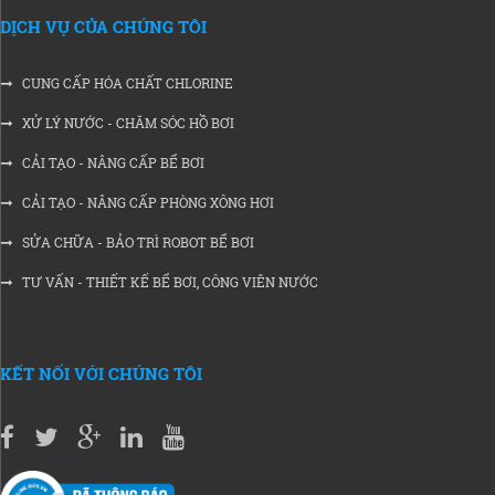
DỊCH VỤ CỦA CHÚNG TÔI
CUNG CẤP HÓA CHẤT CHLORINE
XỬ LÝ NƯỚC - CHĂM SÓC HỒ BƠI
CẢI TẠO - NÂNG CẤP BỂ BƠI
CẢI TẠO - NÂNG CẤP PHÒNG XÔNG HƠI
SỬA CHỮA - BẢO TRÌ ROBOT BỂ BƠI
TƯ VẤN - THIẾT KẾ BỂ BƠI, CÔNG VIÊN NƯỚC
KẾT NỐI VỚI CHÚNG TÔI