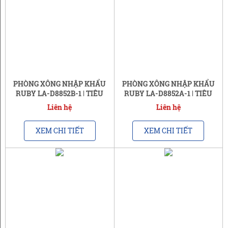
PHÒNG XÔNG NHẬP KHẨU
PHÒNG XÔNG NHẬP KHẨU
RUBY LA-D8852B-1 | TIÊU
RUBY LA-D8852A-1 | TIÊU
CHUẨN CHÂU ÂU
CHUẨN CHÂU ÂU
Liên hệ
Liên hệ
XEM CHI TIẾT
XEM CHI TIẾT