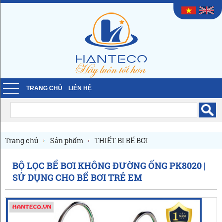
TRANG CHỦ
LIÊN HỆ
Trang chủ
Sản phẩm
THIẾT BỊ BỂ BƠI
Lọc bể bơi thông minh
BỘ LỌC BỂ BƠI KHÔNG ĐƯỜNG ỐNG PK8020 |
SỬ DỤNG CHO BỂ BƠI TRẺ EM