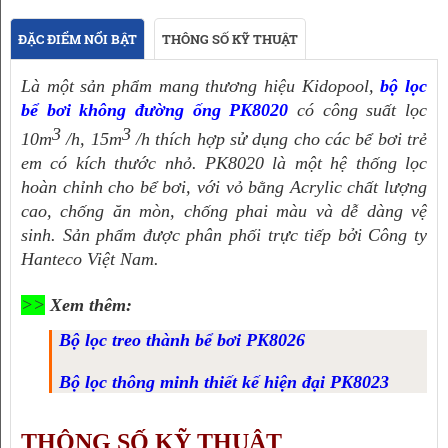
ĐẶC ĐIỂM NỔI BẬT
THÔNG SỐ KỸ THUẬT
Là một sản phẩm mang thương hiệu Kidopool, 
bộ lọc 
bể bơi không đường ống PK8020
 có công suất lọc 
3
3
10m
 /h, 15m
 /h thích hợp sử dụng cho các bể bơi trẻ 
em có kích thước nhỏ. PK8020 là một hệ thống lọc 
hoàn chỉnh cho bể bơi, với vỏ bằng Acrylic chất lượng 
cao, chống ăn mòn, chống phai màu và dễ dàng vệ 
sinh. Sản phẩm được phân phối trực tiếp bởi Công ty 
Hanteco Việt Nam.
>>
Xem thêm:
Bộ lọc treo thành bể bơi PK8026
Bộ lọc thông minh thiết kế hiện đại PK8023
THÔNG SỐ KỸ THUẬT