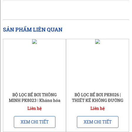
SẢN PHẨM LIÊN QUAN
BỘ LỌC BỂ BƠI THÔNG
BỘ LỌC BỂ BƠI PK8026 |
MINH PK8023 | Kháng hóa
THIẾT KẾ KHÔNG ĐƯỜNG
chất - tia UV
ỐNG | BH 12 THÁNG
Liên hệ
Liên hệ
XEM CHI TIẾT
XEM CHI TIẾT