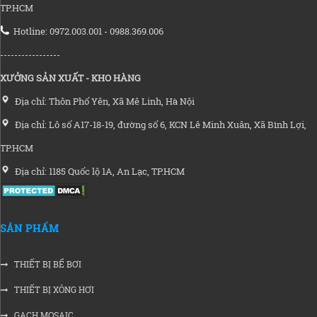
TP.HCM
Hotline: 0972.003.001 - 0988.369.006
-----------------
XƯỞNG SẢN XUẤT - KHO HÀNG
Địa chỉ: Thôn Phố Yên, Xã Mê Linh, Hà Nội
Địa chỉ: Lô số A17-18-19, đường số 6, KCN Lê Minh Xuân, Xã Bình Lợi,
TP.HCM
Địa chỉ: 1185 Quốc lộ 1A, An Lạc, TP.HCM
SẢN PHẨM
THIẾT BỊ BỂ BƠI
THIẾT BỊ XÔNG HƠI
GẠCH MOSAIC