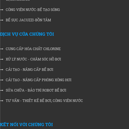
CÔNG VIÊN NƯỚC-BỂ TẠO SÓNG
BỂ SỤC JACUZZI-BỒN TẮM
DỊCH VỤ CỦA CHÚNG TÔI
CUNG CẤP HÓA CHẤT CHLORINE
XỬ LÝ NƯỚC - CHĂM SÓC HỒ BƠI
CẢI TẠO - NÂNG CẤP BỂ BƠI
CẢI TẠO - NÂNG CẤP PHÒNG XÔNG HƠI
SỬA CHỮA - BẢO TRÌ ROBOT BỂ BƠI
TƯ VẤN - THIẾT KẾ BỂ BƠI, CÔNG VIÊN NƯỚC
KẾT NỐI VỚI CHÚNG TÔI