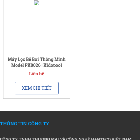
Máy Lọc Bể Bơi Thông Minh
Model PK8026 | Kidopool
Liên hệ
XEM CHI TIẾT
THÔNG TIN CÔNG TY
CÔNG TY TNHH THƯƠNG MẠI VÀ CÔNG NGHỆ HANTECO VIỆT NAM