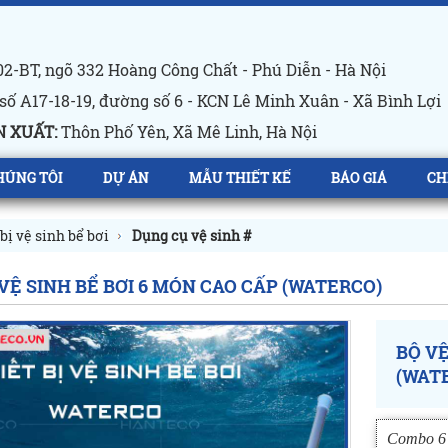
2-BT, ngõ 332 Hoàng Công Chất - Phú Diễn - Hà Nội
số A17-18-19, đường số 6 - KCN Lê Minh Xuân - Xã Bình Lợi
 XUẤT:
Thôn Phố Yên, Xã Mê Linh, Hà Nội
HÚNG TÔI
DỰ ÁN
MẪU THIẾT KẾ
BÁO GIÁ
CH
bị vệ sinh bể bơi
Dụng cụ vệ sinh #
VỆ SINH BỂ BƠI 6 MÓN CAO CẤP (WATERCO)
BỘ VỆ
(WAT
Combo 6 t