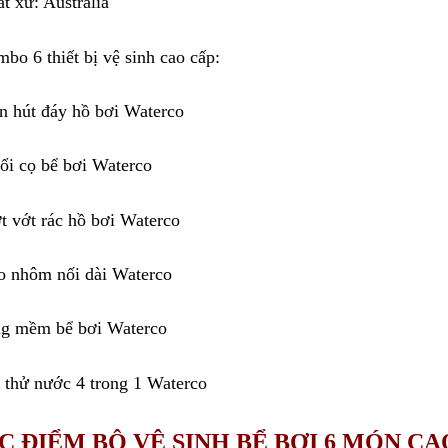
ất xứ: Australia
mbo 6 thiết bị vệ sinh cao cấp:
n hút đáy hồ bơi Waterco
ổi cọ bể bơi Waterco
t vớt rác hồ bơi Waterco
o nhôm nối dài Waterco
g mềm bể bơi Waterco
 thử nước 4 trong 1 Waterco
C ĐIỂM BỘ VỆ SINH BỂ BƠI 6 MÓN CA