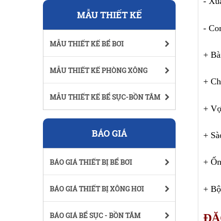
- Xu
MẪU THIẾT KẾ
- Co
MẪU THIẾT KẾ BỂ BƠI
+ Bà
MẪU THIẾT KẾ PHÒNG XÔNG
+ Ch
MẪU THIẾT KẾ BỂ SỤC-BỒN TẮM
+ Vợ
BÁO GIÁ
+ Sà
+ Ốn
BÁO GIÁ THIẾT BỊ BỂ BƠI
+ Bộ
BÁO GIÁ THIẾT BỊ XÔNG HƠI
BÁO GIÁ BỂ SỤC - BỒN TẮM
ĐẶ