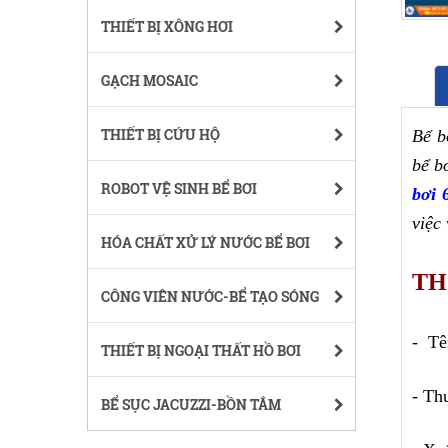
THIẾT BỊ XÔNG HƠI
GẠCH MOSAIC
THIẾT BỊ CỨU HỘ
Bể b
bể b
ROBOT VỆ SINH BỂ BƠI
bơi 
việc
HÓA CHẤT XỬ LÝ NƯỚC BỂ BƠI
TH
CÔNG VIÊN NƯỚC-BỂ TẠO SÓNG
-  T
THIẾT BỊ NGOẠI THẤT HỒ BƠI
- Th
BỂ SỤC JACUZZI-BỒN TẮM