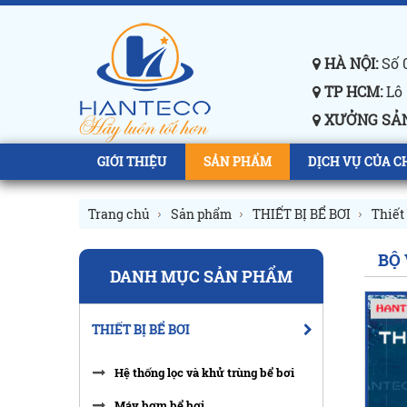
HÀ NỘI:
Số 0
TP HCM:
Lô 
XƯỞNG SẢN
GIỚI THIỆU
SẢN PHẨM
DỊCH VỤ CỦA C
Trang chủ
Sản phẩm
THIẾT BỊ BỂ BƠI
Thiết 
BỘ 
DANH MỤC SẢN PHẨM
THIẾT BỊ BỂ BƠI
Hệ thống lọc và khử trùng bể bơi
Máy bơm bể bơi