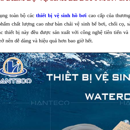
ụng toàn bộ các 
thiết bị vệ sinh hồ bơi
 cao cấp của thương
phẩm chất lượng cao như bàn chải vệ sinh bể bơi, chổi cọ, 
ác thiết bị này đều được sản xuất với công nghệ tiên tiến và
trở nên dễ dàng và hiệu quả hơn bao giờ hết.