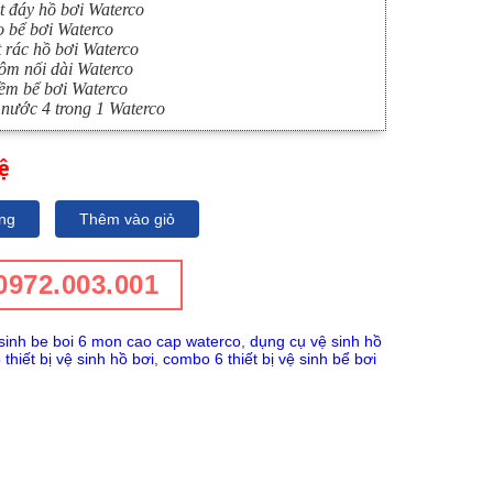
t đáy hồ bơi Waterco
ọ bể bơi Waterco
 rác hồ bơi Waterco
ôm nối dài Waterco
m bể bơi Waterco
 nước 4 trong 1 Waterco
ệ
ng
Thêm vào giỏ
0972.003.001
sinh be boi 6 mon cao cap waterco
,
dụng cụ vệ sinh hồ
 thiết bị vệ sinh hồ bơi
,
combo 6 thiết bị vệ sinh bể bơi