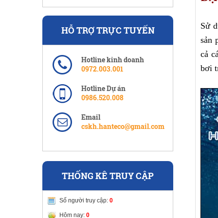
Sử d
HỖ TRỢ TRỰC TUYẾN
sản 
cả c
Hotline kinh doanh
bơi 
0972.003.001
Hotline Dự án
0986.520.008
Email
cskh.hanteco@gmail.com
THỐNG KÊ TRUY CẬP
Số người truy cập:
0
Hôm nay:
0