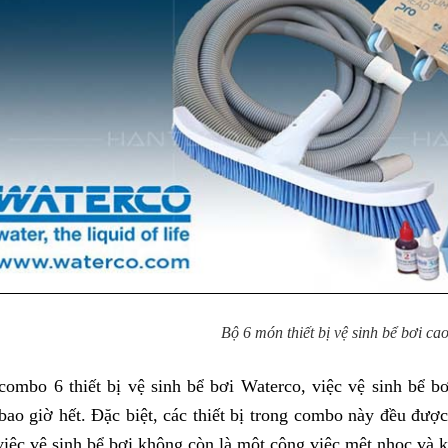
Bộ 6 món thiết bị vệ sinh bể bơi ca
combo 6 thiết bị vệ sinh bể bơi Waterco, việc vệ sinh bể b
bao giờ hết. Đặc biệt, các thiết bị trong combo này đều được 
việc vệ sinh bể bơi không còn là một công việc mệt nhọc và 