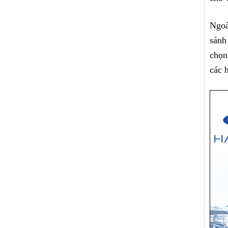
Ngoà
sánh
chọn
các 