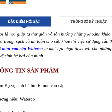
ĐẶC ĐIỂM NỔI BẬT
THÔNG SỐ KỸ THUẬT
ơi là nơi giúp ta thư giãn và tận hưởng những khoảnh khắc đầ
ơi trong, sạch và an toàn cho sức khỏe thì việc sử dụng các th
6 món cao cấp Waterco
 là một lựa chọn tuyệt vời cho những
 vệ sinh bể bơi của mình.
ÔNG TIN SẢN PHẨM
ên: Bộ vệ sinh bể bơi 6 món cao cấp
ương hiệu: Waterco