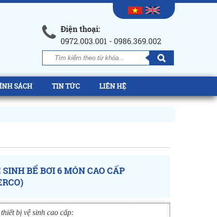
Điện thoại:
0972.003.001 - 0986.369.002
ÍNH SÁCH
TIN TỨC
LIÊN HỆ
 SINH BỂ BƠI 6 MÓN CAO CẤP
ERCO)
hiết bị vệ sinh cao cấp: