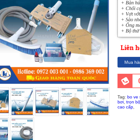
+ Bàn hú
+ Chổi c
+ Vợt vớt
+ Sào nh
+ Ống mề
+ Bộ thử
Liên h
Mua hà
Tag:
bo ve 
bơi
,
trọn bộ
cao cấp
,