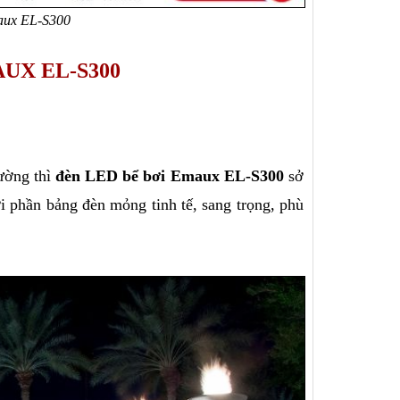
aux EL-S300
UX EL-S300
ường thì 
đèn LED bể bơi Emaux EL-S300
 sở 
 phần bảng đèn mỏng tinh tế, sang trọng, phù 