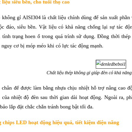
 liệu siêu bền, cho tuổi thọ cao
 không gỉ AISI304 là chất liệu chính dùng để sản xuất phần 
ộc đáo, siêu bền. Vật liệu có khả năng chống lại sự tác độ
h tình trạng hoen ố trong quá trình sử dụng. Đồng thời thé
 nguy cơ bị móp méo khi có lực tác động mạnh.
Chất liệu thép không gỉ giúp đèn có khả năng 
 chân đế được làm bằng nhựa chịu nhiệt hỗ trợ nâng cao độ 
 của nhiệt độ đèn sau thời gian dài hoạt động. Ngoài ra, 
bảo lắp đặt chắc chắn tránh bong bật tối đa. 
 chips LED hoạt động hiệu quả, tiết kiệm điện năng