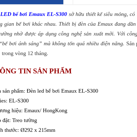
 LED bể bơi Emaux EL-S300
sở hữu thiết kế siêu mỏng, có
g gian bể bơi khác nhau. Thiết bị đèn của Emaux đang dần 
trường nhờ được áp dụng công nghệ sản xuất mới. Với côn
“bể bơi ánh sáng” mà không tốn quá nhiều điện năng.
Sản 
1 trong vòng 12 tháng.
ÔNG TIN SẢN PHẨM
n sản phẩm: Đèn led bể bơi Emaux EL-S300
ries: EL-S300
ương hiệu: Emaux/ HongKong
p đặt: Treo tường
ch thước: Ø292 x 215mm