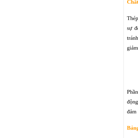
Chất
Thép
sự đ
trán
giảm
Phần
động
đảm 
Bảng