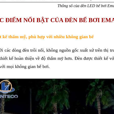
Thông số của đèn LED bể bơi Em
C ĐIỂM NỔI BẬT CỦA ĐÈN BỂ BƠI EMA
t kế thẩm mỹ, phù hợp với nhiều không gian bể
ới các dòng đèn trôi nổi, không nguồn gốc xuất xứ trên thị tr
thiết kế hoàn thiện về độ thẩm mỹ hơn. Đèn được thiết kế với
với mọi không gian bể bơi.