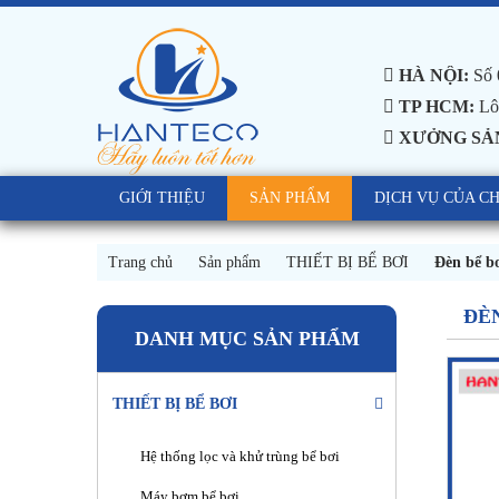
HÀ NỘI:
Số 
TP HCM:
Lô 
XƯỞNG SẢ
GIỚI THIỆU
SẢN PHẨM
DỊCH VỤ CỦA C
Trang chủ
Sản phẩm
THIẾT BỊ BỂ BƠI
Đèn bể b
ĐÈN
DANH MỤC SẢN PHẨM
THIẾT BỊ BỂ BƠI
Hệ thống lọc và khử trùng bể bơi
Máy bơm bể bơi