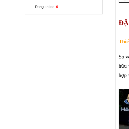
Đang online:
0
ĐẶ
Thiế
So v
hữu 
hợp 