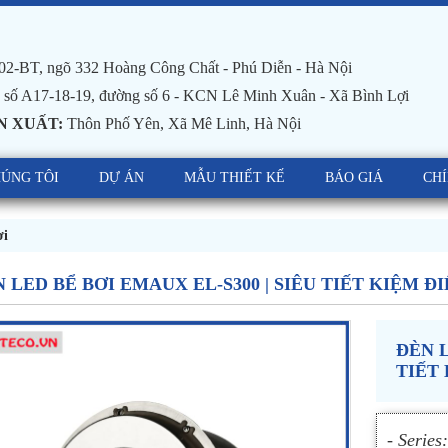
02-BT, ngõ 332 Hoàng Công Chất - Phú Diễn - Hà Nội
số A17-18-19, đường số 6 - KCN Lê Minh Xuân - Xã Bình Lợi
N XUẤT:
Thôn Phố Yên, Xã Mê Linh, Hà Nội
HÚNG TÔI
DỰ ÁN
MẪU THIẾT KẾ
BÁO GIÁ
CH
ơi
 LED BỂ BƠI EMAUX EL-S300 | SIÊU TIẾT KIỆM Đ
ĐÈN L
TIẾT
- Series