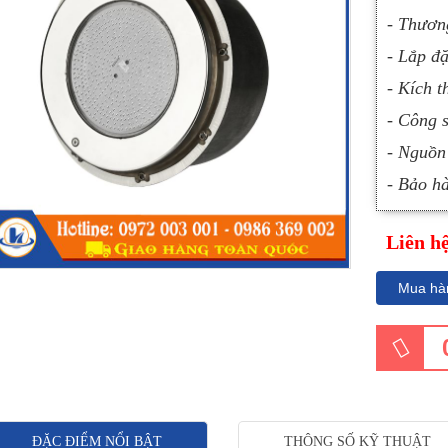
- Thươn
- Lắp đặ
- Kích 
- Công 
- Nguồn
- Bảo hà
Liên h
Mua hà
ĐẶC ĐIỂM NỔI BẬT
THÔNG SỐ KỸ THUẬT