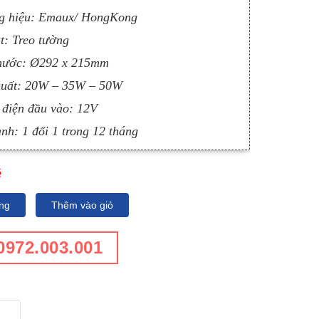
g hiệu: Emaux/ HongKong
t: Treo tường
thước: Ø292 x 215mm
suất: 20W – 35W – 50W
 điện đầu vào: 12V
nh: 1 đổi 1 trong 12 tháng
ệ
ng
Thêm vào giỏ
0972.003.001