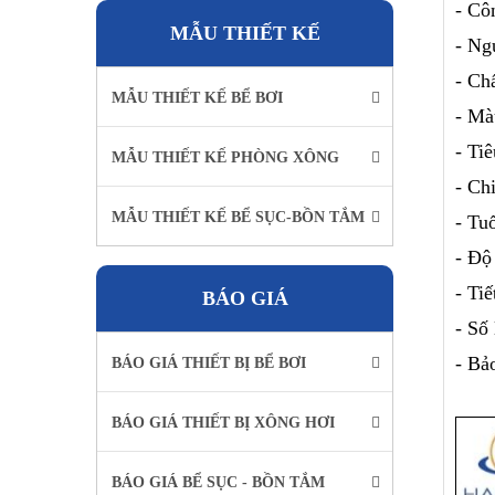
- Cô
MẪU THIẾT KẾ
- Ng
- Chấ
MẪU THIẾT KẾ BỂ BƠI
- Mà
- Ti
MẪU THIẾT KẾ PHÒNG XÔNG
- Ch
MẪU THIẾT KẾ BỂ SỤC-BỒN TẮM
- Tu
- Độ
- Ti
BÁO GIÁ
- Số
- Bả
BÁO GIÁ THIẾT BỊ BỂ BƠI
BÁO GIÁ THIẾT BỊ XÔNG HƠI
BÁO GIÁ BỂ SỤC - BỒN TẮM