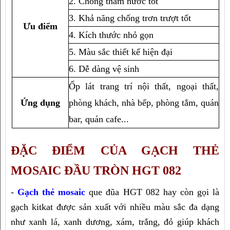
2. Chống thấm nước tốt
3. Khả năng chống trơn trượt tốt
Ưu điểm
4. Kích thước nhỏ gọn
5. Màu sắc thiết kế hiện đại
6. Dễ dàng vệ sinh
Ốp lát trang trí nội thất, ngoại thất, 
Ứng dụng
phòng khách, nhà bếp, phòng tắm, quán 
bar, quán cafe...
ĐẶC ĐIỂM CỦA GẠCH THẺ 
MOSAIC ĐẦU TRÒN HGT 082
- 
Gạch thẻ mosaic
 que đũa HGT 082 hay còn gọi là 
gạch kitkat được sản xuất với nhiều màu sắc đa dạng 
như xanh lá, xanh dương, xám, trắng, đỏ giúp khách 