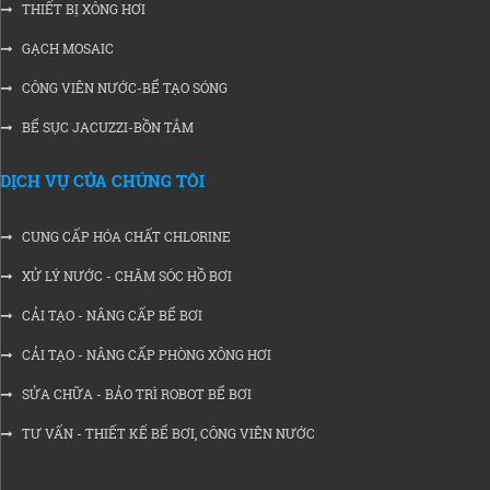
THIẾT BỊ XÔNG HƠI
GẠCH MOSAIC
CÔNG VIÊN NƯỚC-BỂ TẠO SÓNG
BỂ SỤC JACUZZI-BỒN TẮM
DỊCH VỤ CỦA CHÚNG TÔI
CUNG CẤP HÓA CHẤT CHLORINE
XỬ LÝ NƯỚC - CHĂM SÓC HỒ BƠI
CẢI TẠO - NÂNG CẤP BỂ BƠI
CẢI TẠO - NÂNG CẤP PHÒNG XÔNG HƠI
SỬA CHỮA - BẢO TRÌ ROBOT BỂ BƠI
TƯ VẤN - THIẾT KẾ BỂ BƠI, CÔNG VIÊN NƯỚC