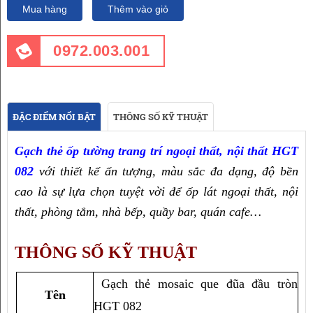
Mua hàng
Thêm vào giỏ
0972.003.001
ĐẶC ĐIỂM NỔI BẬT
THÔNG SỐ KỸ THUẬT
Gạch thẻ ốp tường trang trí ngoại thất, nội thất HGT 
082
 với thiết kế ấn tượng, màu sắc đa dạng, độ bền 
cao là sự lựa chọn tuyệt vời để ốp lát ngoại thất, nội 
thất, phòng tắm, nhà bếp, quầy bar, quán cafe…
THÔNG SỐ KỸ THUẬT
 Gạch thẻ mosaic que đũa đầu tròn 
Tên
HGT 082