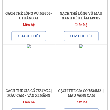
GẠCH THẺ LÔNG VŨ M9306-
GẠCH THẺ LÔNG VŨ MÀU
C | HÀNG A1
XANH RÊU ĐẬM M9312
Liên hệ
Liên hệ
XEM CHI TIẾT
XEM CHI TIẾT
GẠCH THẺ GIẢ CỔ 7534M22 |
GẠCH THẺ GIẢ CỔ 7534M21 |
MÀU CAM - VÂN XI MĂNG
MÀU VÀNG CAM
Liên hệ
Liên hệ