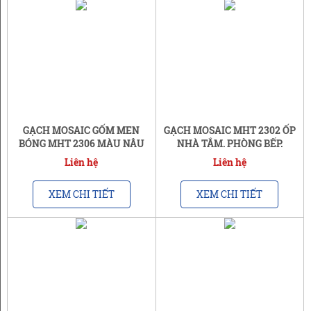
GẠCH MOSAIC GỐM MEN
GẠCH MOSAIC MHT 2302 ỐP
BÓNG MHT 2306 MÀU NÂU
NHÀ TẮM, PHÒNG BẾP,
HỔ PHÁCH | A1
QUẦY BAR| A1
Liên hệ
Liên hệ
XEM CHI TIẾT
XEM CHI TIẾT