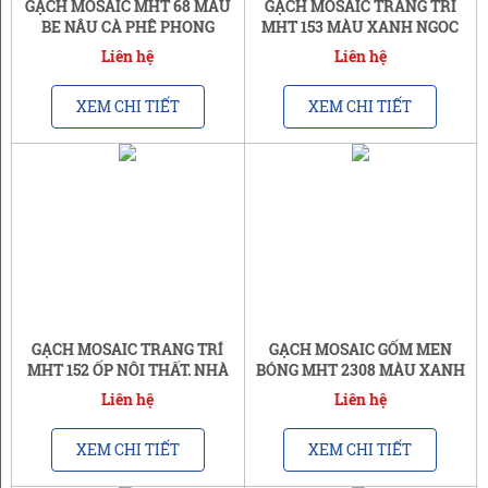
GẠCH MOSAIC MHT 68 MÀU
GẠCH MOSAIC TRANG TRÍ
BE NÂU CÀ PHÊ PHONG
MHT 153 MÀU XANH NGỌC
CÁCH HIỆN ĐẠI | A1
BÍCH | A1
Liên hệ
Liên hệ
XEM CHI TIẾT
XEM CHI TIẾT
GẠCH MOSAIC TRANG TRÍ
GẠCH MOSAIC GỐM MEN
MHT 152 ỐP NỘI THẤT, NHÀ
BÓNG MHT 2308 MÀU XANH
TẮM, QUÁN CAFE | A1
RÊU ÁNH KHÓI | A1
Liên hệ
Liên hệ
XEM CHI TIẾT
XEM CHI TIẾT