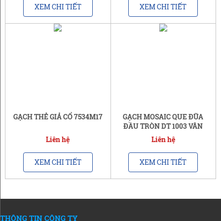
XEM CHI TIẾT
XEM CHI TIẾT
GẠCH THẺ GIẢ CỔ 7534M17
GẠCH MOSAIC QUE ĐŨA
ĐẦU TRÒN DT 1003 VÂN
MÂY | GẠCH A1
Liên hệ
Liên hệ
XEM CHI TIẾT
XEM CHI TIẾT
THÔNG TIN CÔNG TY