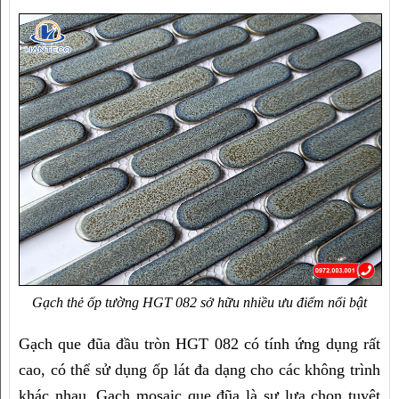
Gạch thẻ ốp tường HGT 082 sở hữu nhiều ưu điểm nổi bật
Gạch que đũa đầu tròn HGT 082 có tính ứng dụng rất 
cao, có thể sử dụng ốp lát đa dạng cho các không trình 
khác nhau. Gạch mosaic que đũa là sự lựa chọn tuyệt 