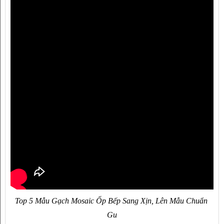
Top 5 Mẫu Gạch Mosaic Ốp Bếp Sang Xịn, Lên Mẫu Chuẩn 
Gu