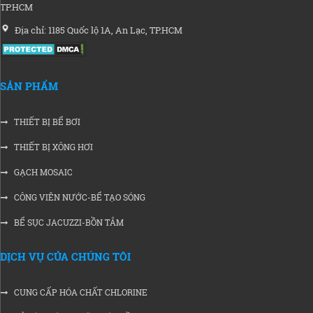
TP.HCM
Địa chỉ: 1185 Quốc lộ 1A, An Lạc, TP.HCM
SẢN PHẨM
THIẾT BỊ BỂ BƠI
THIẾT BỊ XÔNG HƠI
GẠCH MOSAIC
CÔNG VIÊN NƯỚC-BỂ TẠO SÓNG
BỂ SỤC JACUZZI-BỒN TẮM
DỊCH VỤ CỦA CHÚNG TÔI
CUNG CẤP HÓA CHẤT CHLORINE