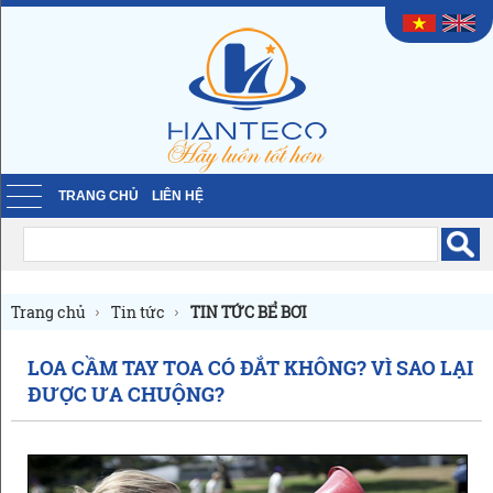
TRANG CHỦ
LIÊN HỆ
Trang chủ
Tin tức
TIN TỨC BỂ BƠI
LOA CẦM TAY TOA CÓ ĐẮT KHÔNG? VÌ SAO LẠI
ĐƯỢC ƯA CHUỘNG?