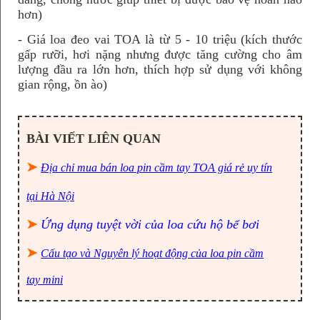
hơn)
- Giá loa đeo vai TOA là từ 5 - 10 triệu (kích thước
gấp rưỡi, hơi nặng nhưng được tăng cường cho âm
lượng đầu ra lớn hơn, thích hợp sử dụng với không
gian rộng, ồn ào)
BÀI VIẾT LIÊN QUAN
➤
Địa chỉ mua bán loa pin cầm tay TOA giá rẻ uy tín
tại Hà Nội
➤
Ứng dụng tuyệt vời của loa cứu hộ bể bơi
➤
Cấu tạo và Nguyên lý hoạt động của loa pin cầm
tay mini