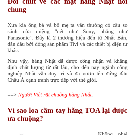
Đôi chút về các mặt hàng Nhật nói
chung
Xưa kia ông bà và bố mẹ ta vẫn thường có câu so
sánh cửa miệng "nét như Sony, phẳng như
Panasonic". Đây là 2 thương hiệu đến từ Nhật Bản,
dẫn đầu bởi dòng sản phẩm Tivi và các thiết bị điện tử
khác.
Như vậy, hàng Nhật đã được công nhận và khẳng
định chất lượng từ rất lâu, cho đến nay ngành công
nghiệp Nhật vẫn duy trì và đã vươn lên đứng đầu
Châu Á cạnh tranh trực tiếp với thế giới.
==>
Người Việt rất chuộng hàng Nhật
.
Vì sao loa cầm tay hãng TOA lại được
ưa chuộng?
Không phải