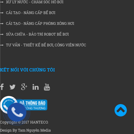
XỬ LÝ NƯỚC - CHĂM SÓC HỒ BƠI
CẢI TẠO - NÂNG CẤP BỂ BƠI
CẢI TẠO - NÂNG CẤP PHÒNG XÔNG HƠI
SỬA CHỮA - BẢO TRÌ ROBOT BỂ BƠI
TƯ VẤN - THIẾT KẾ BỂ BƠI, CÔNG VIÊN NƯỚC
KẾT NỐI VỚI CHÚNG TÔI
Copyright © 2017 HANTECO.
Design By Tam Nguyên Media