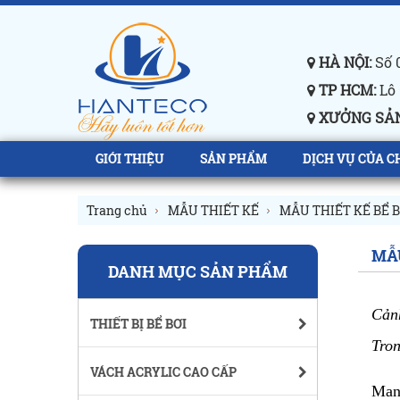
HÀ NỘI:
Số 0
TP HCM:
Lô 
XƯỞNG SẢN
GIỚI THIỆU
SẢN PHẨM
DỊCH VỤ CỦA C
Trang chủ
MẪU THIẾT KẾ
MẪU THIẾT KẾ BỂ B
MẪU
DANH MỤC SẢN PHẨM
Cảnh
THIẾT BỊ BỂ BƠI
Tron
VÁCH ACRYLIC CAO CẤP
Mang