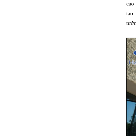
cao 
tạo
tưởn