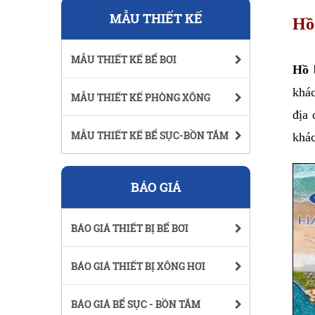
MẪU THIẾT KẾ
Hồ
MẪU THIẾT KẾ BỂ BƠI
Hồ 
khác
MẪU THIẾT KẾ PHÒNG XÔNG
địa 
MẪU THIẾT KẾ BỂ SỤC-BỒN TẮM
khác
BÁO GIÁ
BÁO GIÁ THIẾT BỊ BỂ BƠI
BÁO GIÁ THIẾT BỊ XÔNG HƠI
BÁO GIÁ BỂ SỤC - BỒN TẮM