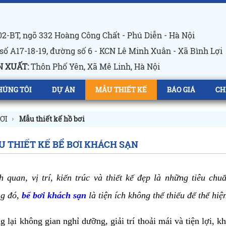
2-BT, ngõ 332 Hoàng Công Chất - Phú Diễn - Hà Nội
số A17-18-19, đường số 6 - KCN Lê Minh Xuân - Xã Bình Lợi
 XUẤT:
Thôn Phố Yên, Xã Mê Linh, Hà Nội
HÚNG TÔI
DỰ ÁN
MẪU THIẾT KẾ
BÁO GIÁ
CH
ƠI
Mẫu thiết kế hồ bơi
 THIẾT KẾ BỂ BƠI KHÁCH SẠN
 quan, vị trí, kiến trúc và thiết kế đẹp là những tiêu ch
g đó, 
bể bơi khách sạn
 là tiện ích không thể thiếu để thể hi
 lại không gian nghỉ dưỡng, giải trí thoải mái và tiện lợi, k