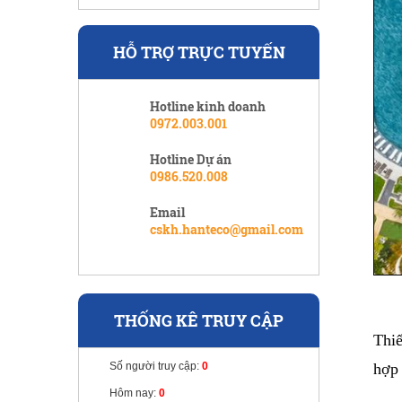
HỖ TRỢ TRỰC TUYẾN
Hotline kinh doanh
0972.003.001
Hotline Dự án
0986.520.008
Email
cskh.hanteco@gmail.com
THỐNG KÊ TRUY CẬP
Thiế
hợp 
Số người truy cập:
0
Hôm nay:
0