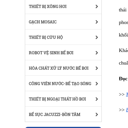
THIẾT BỊ XÔNG HƠI
thái
GẠCH MOSAIC
phon
khối
THIẾT BỊ CỨU HỘ
Khác
ROBOT VỆ SINH BỂ BƠI
chuẩ
HÓA CHẤT XỬ LÝ NƯỚC BỂ BƠI
Đọc
CÔNG VIÊN NƯỚC-BỂ TẠO SÓNG
>> 
THIẾT BỊ NGOẠI THẤT HỒ BƠI
>> 
BỂ SỤC JACUZZI-BỒN TẮM