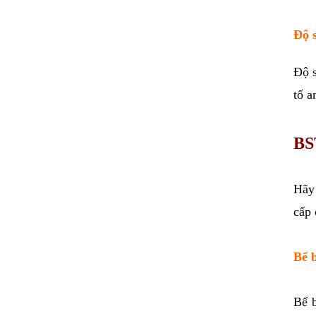
Độ 
Độ s
tố a
BS
Hãy 
cấp 
Bể 
Bể b