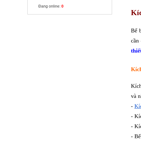
Đang online:
0
Kí
Bể b
cần 
thiế
Kíc
Kíc
và n
-
Kí
- Kí
- Kí
- Bể