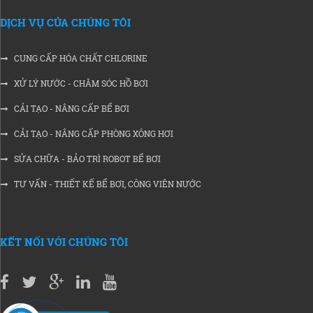
DỊCH VỤ CỦA CHÚNG TÔI
CUNG CẤP HÓA CHẤT CHLORINE
XỬ LÝ NƯỚC - CHĂM SÓC HỒ BƠI
CẢI TẠO - NÂNG CẤP BỂ BƠI
CẢI TẠO - NÂNG CẤP PHÒNG XÔNG HƠI
SỬA CHỮA - BẢO TRÌ ROBOT BỂ BƠI
TƯ VẤN - THIẾT KẾ BỂ BƠI, CÔNG VIÊN NƯỚC
KẾT NỐI VỚI CHÚNG TÔI