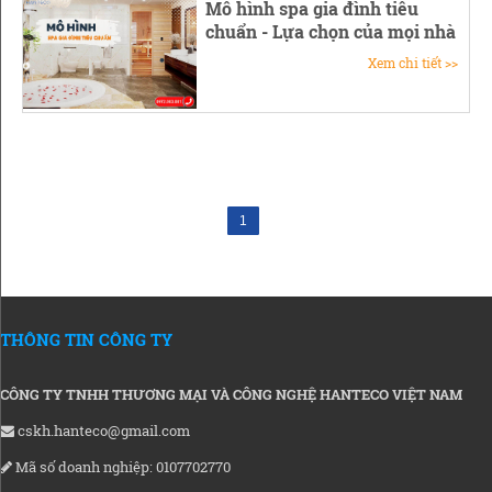
Mô hình spa gia đình tiêu
chuẩn - Lựa chọn của mọi nhà
Xem chi tiết >>
1
THÔNG TIN CÔNG TY
CÔNG TY TNHH THƯƠNG MẠI VÀ CÔNG NGHỆ HANTECO VIỆT NAM
cskh.hanteco@gmail.com
Mã số doanh nghiệp: 0107702770