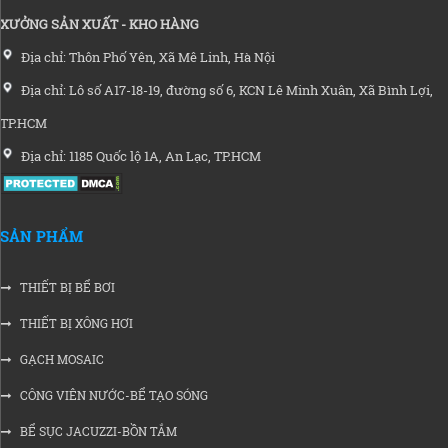
XƯỞNG SẢN XUẤT - KHO HÀNG
Địa chỉ: Thôn Phố Yên, Xã Mê Linh, Hà Nội
Địa chỉ: Lô số A17-18-19, đường số 6, KCN Lê Minh Xuân, Xã Bình Lợi,
TP.HCM
Địa chỉ: 1185 Quốc lộ 1A, An Lạc, TP.HCM
SẢN PHẨM
THIẾT BỊ BỂ BƠI
THIẾT BỊ XÔNG HƠI
GẠCH MOSAIC
CÔNG VIÊN NƯỚC-BỂ TẠO SÓNG
BỂ SỤC JACUZZI-BỒN TẮM