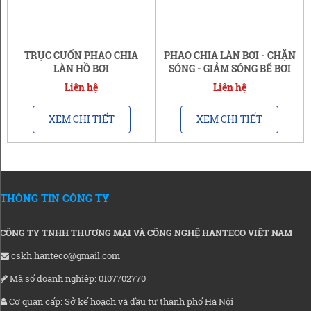
TRỤC CUỐN PHAO CHIA
PHAO CHIA LÀN BƠI - CHẶN
LÀN HỒ BƠI
SÓNG - GIẢM SÓNG BỂ BƠI
Liên hệ
Liên hệ
XEM CHI TIẾT
XEM CHI TIẾT
THÔNG TIN CÔNG TY
CÔNG TY TNHH THƯƠNG MẠI VÀ CÔNG NGHỆ HANTECO VIỆT NAM
cskh.hanteco@gmail.com
Mã số doanh nghiệp: 0107702770
Cơ quan cấp: Sở kế hoạch và đầu tư thành phố Hà Nội