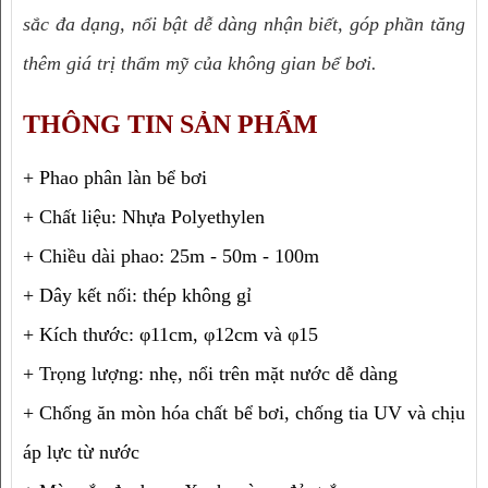
sắc đa dạng, nổi bật dễ dàng nhận biết, góp phần tăng 
thêm giá trị thẩm mỹ của không gian bể bơi.
THÔNG TIN SẢN PHẨM
+ Phao phân làn bể bơi
+ Chất liệu: Nhựa Polyethylen
+ Chiều dài phao: 25m - 50m - 100m
+ Dây kết nối: thép không gỉ
+ Kích thước: φ11cm, φ12cm và φ15
+ Trọng lượng: nhẹ, nổi trên mặt nước dễ dàng
+ Chống ăn mòn hóa chất bể bơi, chống tia UV và chịu 
áp lực từ nước