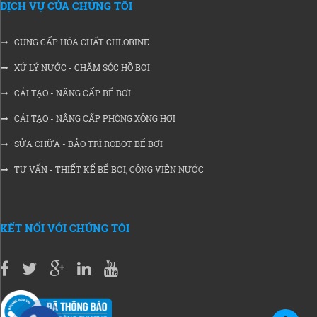
DỊCH VỤ CỦA CHÚNG TÔI
CUNG CẤP HÓA CHẤT CHLORINE
XỬ LÝ NƯỚC - CHĂM SÓC HỒ BƠI
CẢI TẠO - NÂNG CẤP BỂ BƠI
CẢI TẠO - NÂNG CẤP PHÒNG XÔNG HƠI
SỬA CHỮA - BẢO TRÌ ROBOT BỂ BƠI
TƯ VẤN - THIẾT KẾ BỂ BƠI, CÔNG VIÊN NƯỚC
KẾT NỐI VỚI CHÚNG TÔI