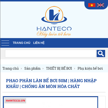
TRANG CHỦ
LIÊN HỆ
Trang chủ
Sản phẩm
THIẾT BỊ BỂ BƠI
Phụ kiện bể bơi
Dây phao hồ bơi chia làn
PHAO PHÂN LÀN BỂ BƠI 50M | HÀNG NHẬP
KHẨU | CHỐNG ĂN MÒN HÓA CHẤT