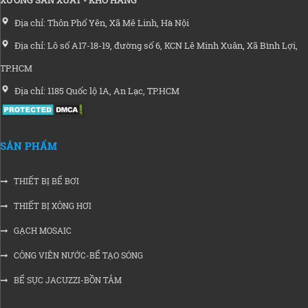
Địa chỉ: Thôn Phố Yên, Xã Mê Linh, Hà Nội
Địa chỉ: Lô số A17-18-19, đường số 6, KCN Lê Minh Xuân, Xã Bình Lợi,
TP.HCM
Địa chỉ: 1185 Quốc lộ 1A, An Lạc, TP.HCM
SẢN PHẨM
THIẾT BỊ BỂ BƠI
THIẾT BỊ XÔNG HƠI
GẠCH MOSAIC
CÔNG VIÊN NƯỚC-BỂ TẠO SÓNG
BỂ SỤC JACUZZI-BỒN TẮM