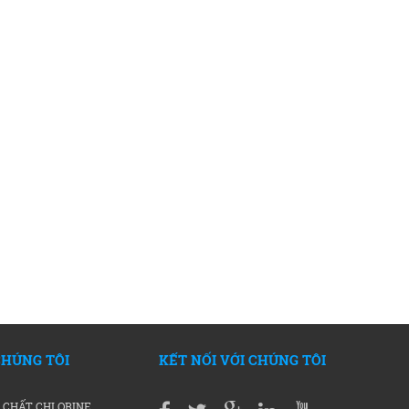
CHÚNG TÔI
KẾT NỐI VỚI CHÚNG TÔI
 CHẤT CHLORINE