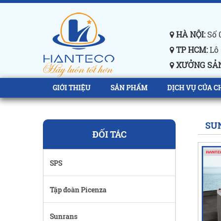
HÀ NỘI:
Số 0
TP HCM:
Lô 
XƯỞNG SẢN
GIỚI THIỆU
SẢN PHẨM
DỊCH VỤ CỦA C
SU
ĐỐI TÁC
SPS
Tập đoàn Picenza
Sunrans