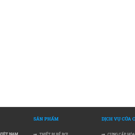
SẢN PHẨM
DỊCH VỤ CỦA 
VIỆT NAM
THIẾT BỊ BỂ BƠI
CUNG CẤP HÓA