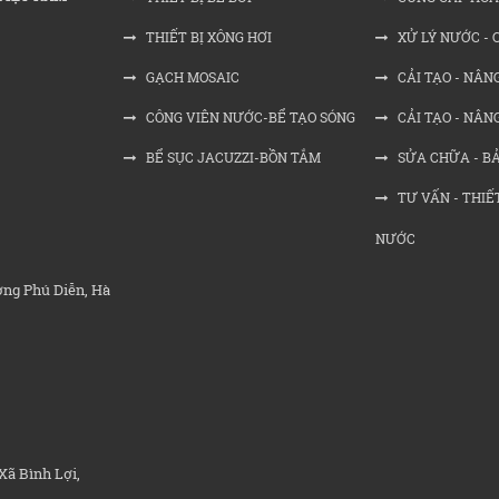
THIẾT BỊ XÔNG HƠI
XỬ LÝ NƯỚC - 
GẠCH MOSAIC
CẢI TẠO - NÂNG
CÔNG VIÊN NƯỚC-BỂ TẠO SÓNG
CẢI TẠO - NÂN
BỂ SỤC JACUZZI-BỒN TẮM
SỬA CHỮA - BẢ
TƯ VẤN - THIẾT
NƯỚC
ờng Phú Diễn, Hà
Xã Bình Lợi,