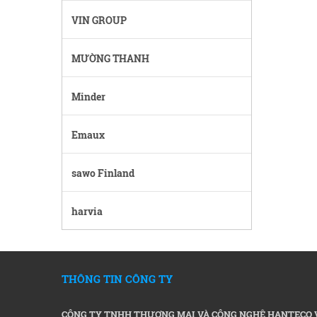
VIN GROUP
MƯỜNG THANH
Minder
Emaux
sawo Finland
harvia
THÔNG TIN CÔNG TY
CÔNG TY TNHH THƯƠNG MẠI VÀ CÔNG NGHỆ HANTECO 