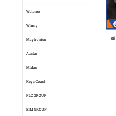
Waterco
Winny
BỂ
Maytronics
Austar
Midas
Keya Coast
FLC GROUP
BIM GROUP