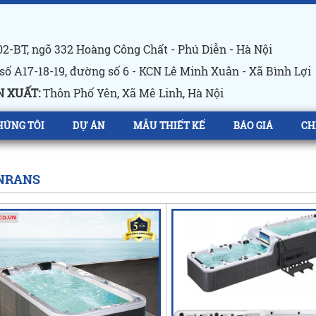
2-BT, ngõ 332 Hoàng Công Chất - Phú Diễn - Hà Nội
số A17-18-19, đường số 6 - KCN Lê Minh Xuân - Xã Bình Lợi
 XUẤT:
Thôn Phố Yên, Xã Mê Linh, Hà Nội
HÚNG TÔI
DỰ ÁN
MẪU THIẾT KẾ
BÁO GIÁ
CH
NRANS