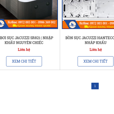
 BƠI SỤC JACUZZI SR821 | NHẬP
BỒN SỤC JACUZZI HANTECO
KHẨU NGUYÊN CHIẾC
NHẬP KHẨU
Liên hệ
Liên hệ
XEM CHI TIẾT
XEM CHI TIẾT
1