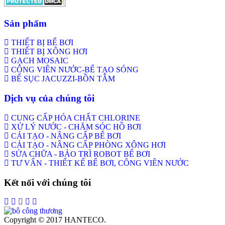
Sản phẩm
THIẾT BỊ BỂ BƠI
THIẾT BỊ XÔNG HƠI
GẠCH MOSAIC
CÔNG VIÊN NƯỚC-BỂ TẠO SÓNG
BỂ SỤC JACUZZI-BỒN TẮM
Dịch vụ của chúng tôi
CUNG CẤP HÓA CHẤT CHLORINE
XỬ LÝ NƯỚC - CHĂM SÓC HỒ BƠI
CẢI TẠO - NÂNG CẤP BỂ BƠI
CẢI TẠO - NÂNG CẤP PHÒNG XÔNG HƠI
SỬA CHỮA - BẢO TRÌ ROBOT BỂ BƠI
TƯ VẤN - THIẾT KẾ BỂ BƠI, CÔNG VIÊN NƯỚC
Kết nối với chúng tôi
Copyright © 2017 HANTECO.