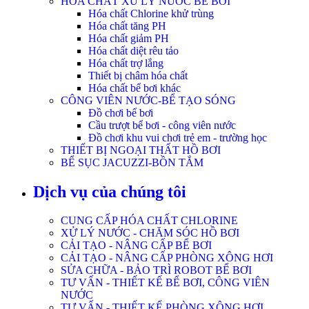
HÓA CHẤT XỬ LÝ NƯỚC BỂ BƠI
Hóa chất Chlorine khử trùng
Hóa chất tăng PH
Hóa chất giảm PH
Hóa chất diệt rêu tảo
Hóa chất trợ lắng
Thiết bị châm hóa chất
Hóa chất bể bơi khác
CÔNG VIÊN NƯỚC-BỂ TẠO SÓNG
Đồ chơi bể bơi
Cầu trượt bể bơi - công viên nước
Đồ chơi khu vui chơi trẻ em - trường học
THIẾT BỊ NGOẠI THẤT HỒ BƠI
BỂ SỤC JACUZZI-BỒN TẮM
Dịch vụ của chúng tôi
CUNG CẤP HÓA CHẤT CHLORINE
XỬ LÝ NƯỚC - CHĂM SÓC HỒ BƠI
CẢI TẠO - NÂNG CẤP BỂ BƠI
CẢI TẠO - NÂNG CẤP PHÒNG XÔNG HƠI
SỬA CHỮA - BẢO TRÌ ROBOT BỂ BƠI
TƯ VẤN - THIẾT KẾ BỂ BƠI, CÔNG VIÊN
NƯỚC
TƯ VẤN - THIẾT KẾ PHÒNG XÔNG HƠI