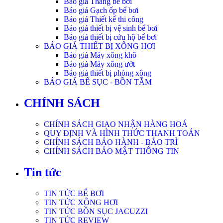
Báo giá Thang bể bơi
Báo giá Gạch ốp bể bơi
Báo giá Thiết kế thi công
Báo giá thiết bị vệ sinh bể bơi
Báo giá thiết bị cứu hộ bể bơi
BÁO GIÁ THIẾT BỊ XÔNG HƠI
Báo giá Máy xông khô
Báo giá Máy xông ướt
Báo giá thiết bị phòng xông
BÁO GIÁ BỂ SỤC - BỒN TẮM
CHÍNH SÁCH
CHÍNH SÁCH GIAO NHẬN HÀNG HOÁ
QUY ĐỊNH VÀ HÌNH THỨC THANH TOÁN
CHÍNH SÁCH BẢO HÀNH - BẢO TRÌ
CHÍNH SÁCH BẢO MẬT THÔNG TIN
Tin tức
TIN TỨC BỂ BƠI
TIN TỨC XÔNG HƠI
TIN TỨC BỒN SỤC JACUZZI
TIN TỨC REVIEW