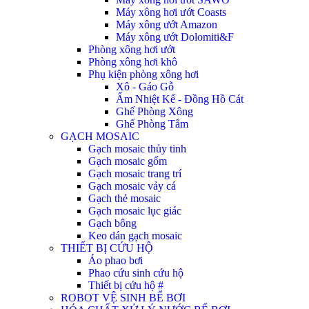
Máy xông hơi ướt Coasts
Máy xông ướt Amazon
Máy xông ướt Dolomiti&F
Phòng xông hơi ướt
Phòng xông hơi khô
Phụ kiện phòng xông hơi
Xô - Gáo Gỗ
Ẩm Nhiệt Kế - Đồng Hồ Cát
Ghế Phòng Xông
Ghế Phòng Tắm
GẠCH MOSAIC
Gạch mosaic thủy tinh
Gạch mosaic gốm
Gạch mosaic trang trí
Gạch mosaic vảy cá
Gạch thẻ mosaic
Gạch mosaic lục giác
Gạch bông
Keo dán gạch mosaic
THIẾT BỊ CỨU HỘ
Áo phao bơi
Phao cứu sinh cứu hộ
Thiết bị cứu hộ #
ROBOT VỆ SINH BỂ BƠI