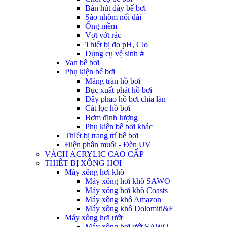
Bàn hút đáy bể bơi
Sào nhôm nối dài
Ống mềm
Vợt vớt rác
Thiết bị đo pH, Clo
Dụng cụ vệ sinh #
Van bể bơi
Phụ kiện bể bơi
Máng tràn hồ bơi
Bục xuất phát hồ bơi
Dây phao hồ bơi chia làn
Cát lọc hồ bơi
Bơm định lượng
Phụ kiện bể bơi khác
Thiết bị trang trí bể bơi
Điện phân muối - Đèn UV
VÁCH ACRYLIC CAO CẤP
THIẾT BỊ XÔNG HƠI
Máy xông hơi khô
Máy xông hơi khô SAWO
Máy xông hơi khô Coasts
Máy xông khô Amazon
Máy xông khô Dolomiti&F
Máy xông hơi ướt
Máy xông hơi ướt SAWO