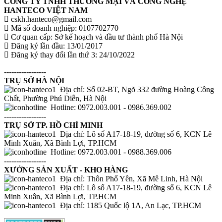
CÔNG TY TNHH THƯƠNG MẠI VÀ CÔNG NGHỆ
HANTECO VIỆT NAM
cskh.hanteco@gmail.com
Mã số doanh nghiệp: 0107702770
Cơ quan cấp: Sở kế hoạch và đầu tư thành phố Hà Nội
Đăng ký lần đầu: 13/01/2017
Đăng ký thay đổi lần thứ 3: 24/10/2022
-----------------
TRỤ SỞ HÀ NỘI
Địa chỉ: Số 02-BT, Ngõ 332 đường Hoàng Công
Chất, Phường Phú Diễn, Hà Nội
Hotline: 0972.003.001 - 0986.369.002
-----------------
TRỤ SỞ TP. HỒ CHÍ MINH
Địa chỉ: Lô số A17-18-19, đường số 6, KCN Lê
Minh Xuân, Xã Bình Lợi, TP.HCM
Hotline: 0972.003.001 - 0988.369.006
-----------------
XƯỞNG SẢN XUẤT - KHO HÀNG
Địa chỉ: Thôn Phố Yên, Xã Mê Linh, Hà Nội
Địa chỉ: Lô số A17-18-19, đường số 6, KCN Lê
Minh Xuân, Xã Bình Lợi, TP.HCM
Địa chỉ: 1185 Quốc lộ 1A, An Lạc, TP.HCM