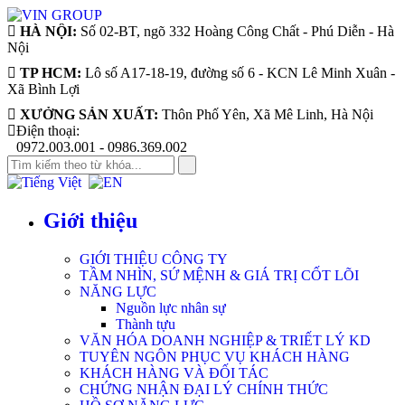
HÀ NỘI:
Số 02-BT, ngõ 332 Hoàng Công Chất - Phú Diễn - Hà
Nội
TP HCM:
Lô số A17-18-19, đường số 6 - KCN Lê Minh Xuân -
Xã Bình Lợi
XƯỞNG SẢN XUẤT:
Thôn Phố Yên, Xã Mê Linh, Hà Nội
Điện thoại:
0972.003.001 - 0986.369.002
Giới thiệu
GIỚI THIỆU CÔNG TY
TẦM NHÌN, SỨ MỆNH & GIÁ TRỊ CỐT LÕI
NĂNG LỰC
Nguồn lực nhân sự
Thành tựu
VĂN HÓA DOANH NGHIỆP & TRIẾT LÝ KD
TUYÊN NGÔN PHỤC VỤ KHÁCH HÀNG
KHÁCH HÀNG VÀ ĐỐI TÁC
CHỨNG NHẬN ĐẠI LÝ CHÍNH THỨC