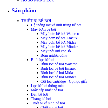
HỒ SƠ NĂNG LỰC
Sản phẩm
THIẾT BỊ BỂ BƠI
Hệ thống lọc và khử trùng bể bơi
Máy bơm bể bơi
Máy bơm bể bơi Waterco
Máy bơm bể bơi Emaux
Máy bơm bể bơi Midas
Máy bơm bể bơi Minder
Máy thổi khí con sò
Bơm ngược dòng
Bình lọc bể bơi
Bình lọc bể bơi Waterco
Bình lọc bể bơi Emaux
Bình lọc bể bơi Midas
Bình lọc bể bơi Minder
Cột lọc cartridge - Cột lọc giấy
Lọc bể bơi thông minh
Máy cấp nhiệt bể bơi
Đèn bể bơi
Thang bể bơi
Thiết bị vệ sinh bể bơi
Chổi cọ bể bơi