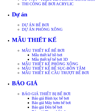
THI CÔNG BỂ BƠI ACRYLIC
Dự án
DỰ ÁN BỂ BƠI
DỰ ÁN PHÒNG XÔNG
MẪU THIẾT KẾ
MẪU THIẾT KẾ BỂ BƠI
Mẫu thiết kế hồ bơi
Mẫu thiết kế bể bơi 3D
MẪU THIẾT KẾ PHÒNG XÔNG
MẪU THIẾT KẾ BỂ SỤC-BỒN TẮM
MẪU THIẾT KẾ CẦU TRƯỢT BỂ BƠI
BÁO GIÁ
BÁO GIÁ THIẾT BỊ BỂ BƠI
Báo giá Bình lọc bể bơi
Báo giá Máy bơm bể bơi
Báo giá Đèn bể bơi