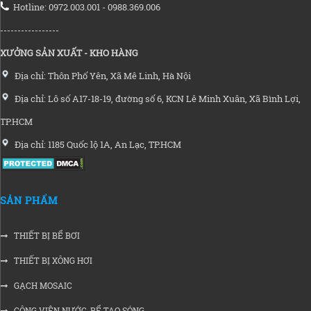
Hotline: 0972.003.001 - 0988.369.006
-----------------
XƯỞNG SẢN XUẤT - KHO HÀNG
Địa chỉ: Thôn Phố Yên, Xã Mê Linh, Hà Nội
Địa chỉ: Lô số A17-18-19, đường số 6, KCN Lê Minh Xuân, Xã Bình Lợi,
TP.HCM
Địa chỉ: 1185 Quốc lộ 1A, An Lạc, TP.HCM
SẢN PHẨM
THIẾT BỊ BỂ BƠI
THIẾT BỊ XÔNG HƠI
GẠCH MOSAIC
CÔNG VIÊN NƯỚC-BỂ TẠO SÓNG