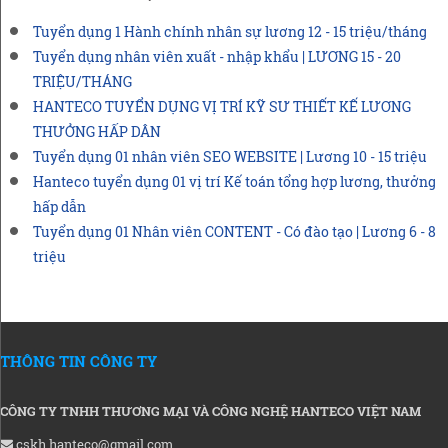
Tuyển dụng 1 Hành chính nhân sự lương 12 - 15 triệu/tháng
Tuyển dụng nhân viên xuất - nhập khẩu | LƯƠNG 15 - 20
TRIỆU/THÁNG
HANTECO TUYỂN DỤNG VỊ TRÍ KỸ SƯ THIẾT KẾ LƯƠNG
THƯỞNG HẤP DÂN
Tuyển dụng 01 nhân viên SEO WEBSITE | Lương 10 - 15 triệu
Hanteco tuyển dụng 01 vị trí Kế toán tổng hợp lương, thưởng
hấp dẫn
Tuyển dụng 01 Nhân viên CONTENT - Có đào tạo | Lương 6 - 8
triệu
THÔNG TIN CÔNG TY
CÔNG TY TNHH THƯƠNG MẠI VÀ CÔNG NGHỆ HANTECO VIỆT NAM
cskh.hanteco@gmail.com