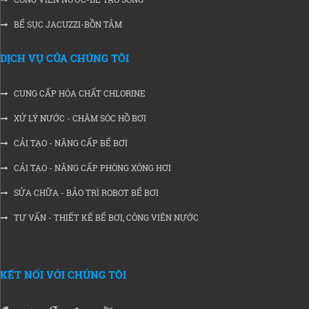
BỂ SỤC JACUZZI-BỒN TẮM
DỊCH VỤ CỦA CHÚNG TÔI
CUNG CẤP HÓA CHẤT CHLORINE
XỬ LÝ NƯỚC - CHĂM SÓC HỒ BƠI
CẢI TẠO - NÂNG CẤP BỂ BƠI
CẢI TẠO - NÂNG CẤP PHÒNG XÔNG HƠI
SỬA CHỮA - BẢO TRÌ ROBOT BỂ BƠI
TƯ VẤN - THIẾT KẾ BỂ BƠI, CÔNG VIÊN NƯỚC
KẾT NỐI VỚI CHÚNG TÔI