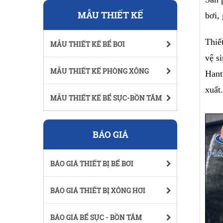
MẪU THIẾT KẾ
bơi,
Thiế
MẪU THIẾT KẾ BỂ BƠI
vệ s
MẪU THIẾT KẾ PHÒNG XÔNG
Hant
xuất
MẪU THIẾT KẾ BỂ SỤC-BỒN TẮM
BÁO GIÁ
BÁO GIÁ THIẾT BỊ BỂ BƠI
BÁO GIÁ THIẾT BỊ XÔNG HƠI
BÁO GIÁ BỂ SỤC - BỒN TẮM