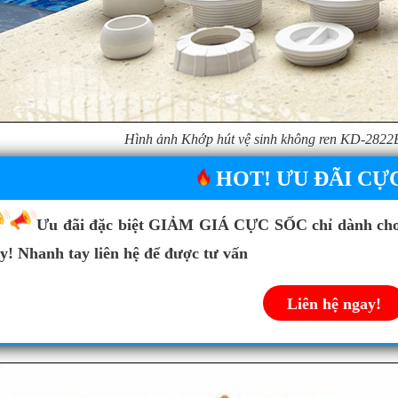
Hình ảnh Khớp hút vệ sinh không ren KD-2822B
HOT! ƯU ĐÃI CỰ
Ưu đãi đặc biệt GIẢM GIÁ CỰC SỐC chỉ dành ch
y! Nhanh tay liên hệ để được tư vấn
Liên hệ ngay!