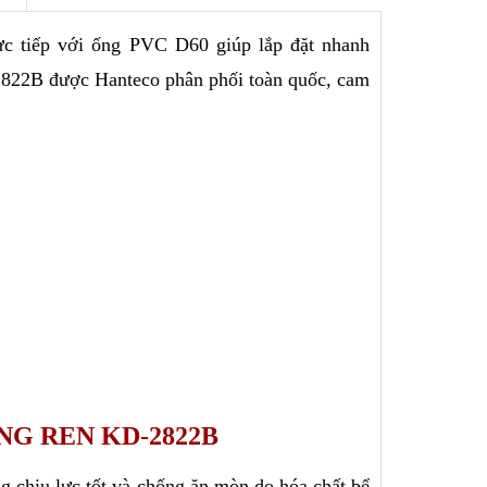
ực tiếp với ống PVC D60 giúp lắp đặt nhanh 
2822B được Hanteco phân phối toàn quốc, cam 
NG REN KD-2822B
 chịu lực tốt và chống ăn mòn do hóa chất bể 