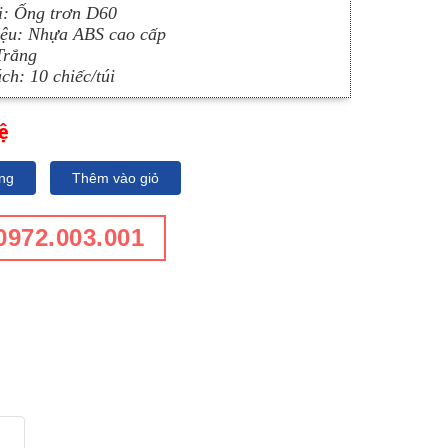
ối: Ống trơn D60
liệu: Nhựa ABS cao cấp
Trắng
ch: 10 chiếc/túi
ệ
ng
Thêm vào giỏ
0972.003.001