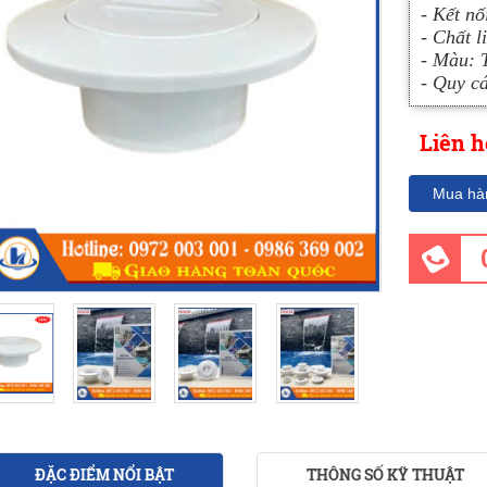
- Kết n
- Chất 
- Màu: 
- Quy cá
Liên h
Mua hà
ĐẶC ĐIỂM NỔI BẬT
THÔNG SỐ KỸ THUẬT