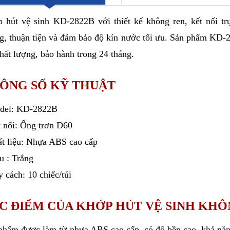
 hút vệ sinh KD-2822B với thiết kế không ren, kết nối tr
g, thuận tiện và đảm bảo độ kín nước tối ưu. Sản phẩm KD-
chất lượng, bảo hành trong 24 tháng.
ÔNG SỐ KỸ THUẬT
del: KD-2822B
t nối: Ống trơn D60
ất liệu: Nhựa ABS cao cấp
u : Trắng
y cách: 10 chiếc/túi
C ĐIỂM CỦA KHỚP HÚT VỆ SINH KHÔ
phẩm được làm từ nhựa ABS cao cấp, có độ bền cao, khả năng