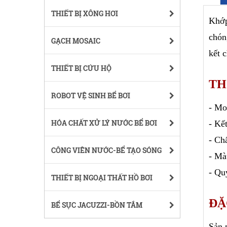
THIẾT BỊ XÔNG HƠI
Khớp
chón
GẠCH MOSAIC
kết 
THIẾT BỊ CỨU HỘ
TH
ROBOT VỆ SINH BỂ BƠI
- Mo
HÓA CHẤT XỬ LÝ NƯỚC BỂ BƠI
- Kế
- Ch
CÔNG VIÊN NƯỚC-BỂ TẠO SÓNG
- Mà
- Qu
THIẾT BỊ NGOẠI THẤT HỒ BƠI
ĐẶ
BỂ SỤC JACUZZI-BỒN TẮM
Sản 