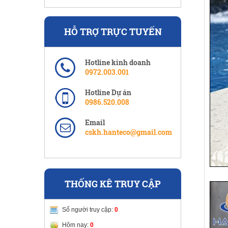
HỖ TRỢ TRỰC TUYẾN
Hotline kinh doanh
0972.003.001
Hotline Dự án
0986.520.008
Email
cskh.hanteco@gmail.com
THỐNG KÊ TRUY CẬP
Số người truy cập:
0
Hôm nay:
0