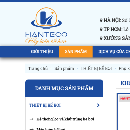
HÀ NỘI:
Số 0
TP HCM:
Lô 
XƯỞNG SẢN
GIỚI THIỆU
SẢN PHẨM
DỊCH VỤ CỦA C
Trang chủ
Sản phẩm
THIẾT BỊ BỂ BƠI
Phụ k
KHỚ
DANH MỤC SẢN PHẨM
THIẾT BỊ BỂ BƠI
Hệ thống lọc và khử trùng bể bơi
Máy bơm bể bơi