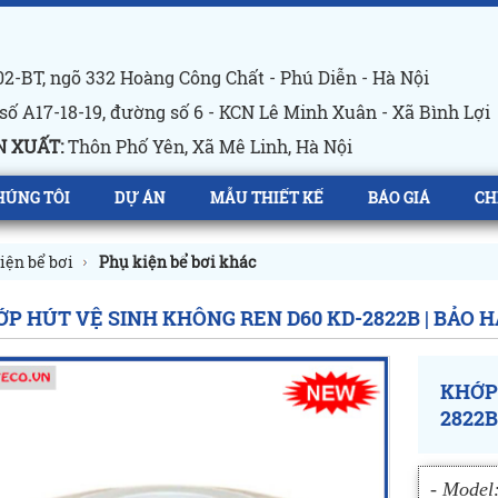
2-BT, ngõ 332 Hoàng Công Chất - Phú Diễn - Hà Nội
số A17-18-19, đường số 6 - KCN Lê Minh Xuân - Xã Bình Lợi
 XUẤT:
Thôn Phố Yên, Xã Mê Linh, Hà Nội
HÚNG TÔI
DỰ ÁN
MẪU THIẾT KẾ
BÁO GIÁ
CH
iện bể bơi
Phụ kiện bể bơi khác
P HÚT VỆ SINH KHÔNG REN D60 KD-2822B | BẢO 
KHỚP
2822B
- Model