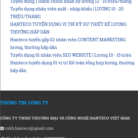
Tuyển dụng 1 Hành chính nhân sự lương 12 - 15 triệu/tháng
Tuyển dụng nhân viên xuất - nhập khẩu | LƯƠNG 15 - 20
TRIỆU/THÁNG
HANTECO TUYỂN DỤNG VỊ TRÍ KỸ SƯ THIẾT KẾ LƯƠNG
THƯỞNG HẤP DÂN
Hanteco tuyển gấp 02 nhân viên CONTENT MARKETING
lương, thưởng hấp dẫn
Tuyển dụng 01 nhân viên SEO WEBSITE | Lương 10 - 15 triệu
Hanteco tuyển dụng 01 vị trí Kế toán tổng hợp lương, thưởng
hấp dẫn
THÔNG TIN CÔNG TY
CÔNG TY TNHH THƯƠNG MẠI VÀ CÔNG NGHỆ HANTECO VIỆT NAM
cskh.hanteco@gmail.com