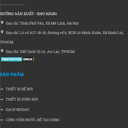
-----------------
XƯỞNG SẢN XUẤT - KHO HÀNG
Địa chỉ: Thôn Phố Yên, Xã Mê Linh, Hà Nội
Địa chỉ: Lô số A17-18-19, đường số 6, KCN Lê Minh Xuân, Xã Bình Lợi,
TP.HCM
Địa chỉ: 1185 Quốc lộ 1A, An Lạc, TP.HCM
SẢN PHẨM
THIẾT BỊ BỂ BƠI
THIẾT BỊ XÔNG HƠI
GẠCH MOSAIC
CÔNG VIÊN NƯỚC-BỂ TẠO SÓNG