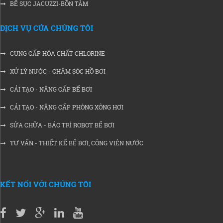
BỂ SỤC JACUZZI-BỒN TẮM
DỊCH VỤ CỦA CHÚNG TÔI
CUNG CẤP HÓA CHẤT CHLORINE
XỬ LÝ NƯỚC - CHĂM SÓC HỒ BƠI
CẢI TẠO - NÂNG CẤP BỂ BƠI
CẢI TẠO - NÂNG CẤP PHÒNG XÔNG HƠI
SỬA CHỮA - BẢO TRÌ ROBOT BỂ BƠI
TƯ VẤN - THIẾT KẾ BỂ BƠI, CÔNG VIÊN NƯỚC
KẾT NỐI VỚI CHÚNG TÔI