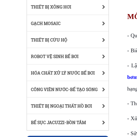
THIẾT BỊ XÔNG HƠI
MÔ
GẠCH MOSAIC
- Qu
THIẾT BỊ CỨU HỘ
- Bi
ROBOT VỆ SINH BỂ BƠI
- Lậ
HÓA CHẤT XỬ LÝ NƯỚC BỂ BƠI
bơm
hạng
CÔNG VIÊN NƯỚC-BỂ TẠO SÓNG
- Th
THIẾT BỊ NGOẠI THẤT HỒ BƠI
- Xử
BỂ SỤC JACUZZI-BỒN TẮM
- Sử