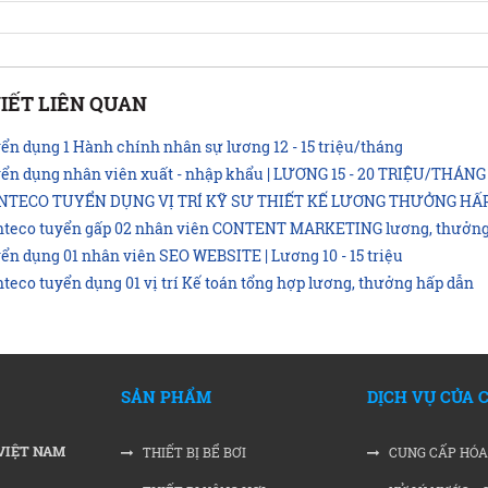
VIẾT LIÊN QUAN
ển dụng 1 Hành chính nhân sự lương 12 - 15 triệu/tháng
ển dụng nhân viên xuất - nhập khẩu | LƯƠNG 15 - 20 TRIỆU/THÁNG
NTECO TUYỂN DỤNG VỊ TRÍ KỸ SƯ THIẾT KẾ LƯƠNG THƯỞNG HẤ
teco tuyển gấp 02 nhân viên CONTENT MARKETING lương, thưởng
ển dụng 01 nhân viên SEO WEBSITE | Lương 10 - 15 triệu
teco tuyển dụng 01 vị trí Kế toán tổng hợp lương, thưởng hấp dẫn
SẢN PHẨM
DỊCH VỤ CỦA 
VIỆT NAM
THIẾT BỊ BỂ BƠI
CUNG CẤP HÓA