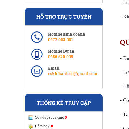
- Li
HỖ TRỢ TRỰC TUYẾN
- Kh
Hotline kinh doanh
0972.003.001
QU
Hotline Dự án
0986.520.008
- Đư
Email
- Lư
cskh.hanteco@gmail.com
- Hỗ
- Có
THỐNG KÊ TRUY CẬP
- Tă
Số người truy cập:
0
Hôm nay:
0
- Ch