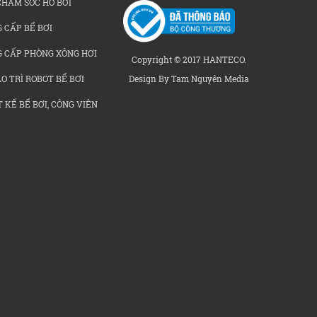
CHĂM SÓC HỒ BƠI
 CẤP BỂ BƠI
G CẤP PHÒNG XÔNG HƠI
Copyright © 2017 HANTECO.
Design By Tam Nguyên Media
O TRÌ ROBOT BỂ BƠI
 KẾ BỂ BƠI, CÔNG VIÊN