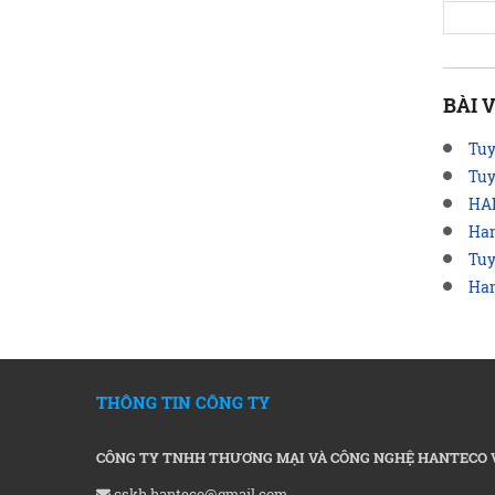
BÀI 
Tuy
Tuy
HA
Han
Tuy
Han
THÔNG TIN CÔNG TY
CÔNG TY TNHH THƯƠNG MẠI VÀ CÔNG NGHỆ HANTECO 
cskh.hanteco@gmail.com