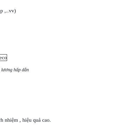
p ,..vv)
o lương hấp dẫn
ch nhiệm , hiệu quả cao.