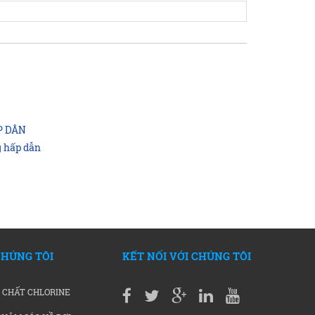
P DÂN
 hấp dẫn
CHÚNG TÔI
KẾT NỐI VỚI CHÚNG TÔI
 CHẤT CHLORINE