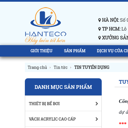
HÀ NỘI:
Số 0
TP HCM:
Lô 
XƯỞNG SẢN
GIỚI THIỆU
SẢN PHẨM
DỊCH VỤ CỦA C
Trang chủ
Tin tức
TIN TUYỂN DỤNG
TU
DANH MỤC SẢN PHẨM
Côn
THIẾT BỊ BỂ BƠI
dự á
VÁCH ACRYLIC CAO CẤP
***