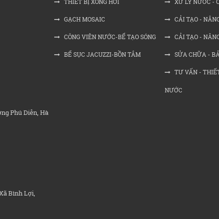
THIẾT BỊ XÔNG HƠI
XỬ LÝ NƯỚC - 
GẠCH MOSAIC
CẢI TẠO - NÂNG
CÔNG VIÊN NƯỚC-BỂ TẠO SÓNG
CẢI TẠO - NÂN
BỂ SỤC JACUZZI-BỒN TẮM
SỬA CHỮA - BẢ
TƯ VẤN - THIẾT
NƯỚC
ờng Phú Diễn, Hà
Xã Bình Lợi,