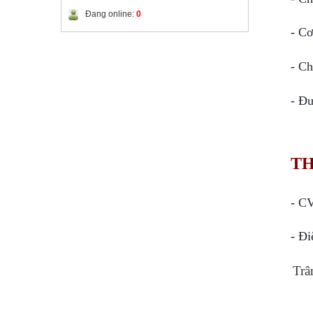
Đang online:
0
- Cơ
- Ch
- Đư
TH
- CV
- Đi
Trâ