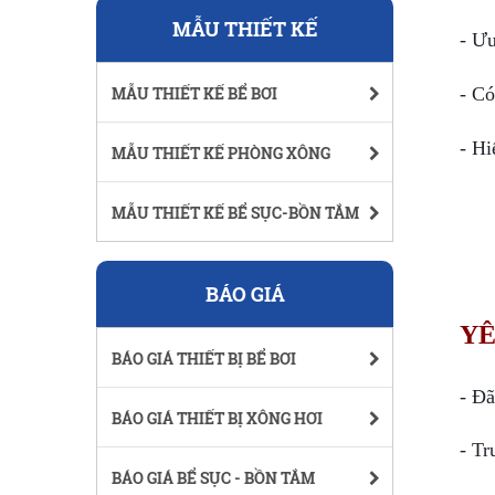
MẪU THIẾT KẾ
- Ưu
- Có
MẪU THIẾT KẾ BỂ BƠI
- Hi
MẪU THIẾT KẾ PHÒNG XÔNG
MẪU THIẾT KẾ BỂ SỤC-BỒN TẮM
BÁO GIÁ
YÊ
BÁO GIÁ THIẾT BỊ BỂ BƠI
- Đã
BÁO GIÁ THIẾT BỊ XÔNG HƠI
- Tr
BÁO GIÁ BỂ SỤC - BỒN TẮM