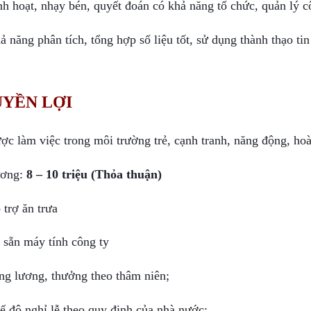
nh hoạt, nhạy bén, quyết đoán có khả năng tổ chức, quản lý c
ả năng phân tích, tổng hợp số liệu tốt, sử dụng thành thạo ti
YỀN LỢI
ợc làm việc trong môi trường trẻ, cạnh tranh, năng động, hoà
ơng: 
8 – 10 triệu (Thỏa thuận)
 trợ ăn trưa
 sẵn máy tính công ty
ng lương, thưởng theo thâm niên;
ế độ nghỉ lễ theo quy định của nhà nước;