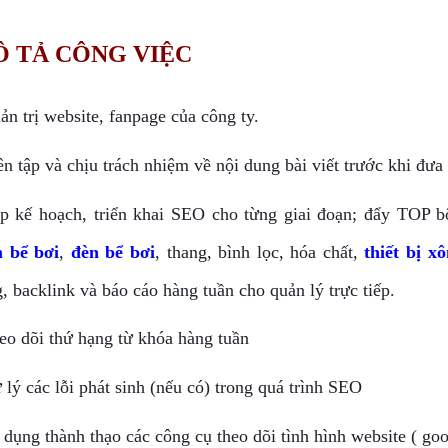
 TẢ CÔNG VIỆC
ản trị website, fanpage của công ty.
ên tập và chịu trách nhiệm về nội dung bài viết trước khi đưa
p kế hoạch, triển khai SEO cho từng giai đoạn; đẩy TOP b
 bể bơi
, 
đèn bể bơi
, thang, bình lọc, hóa chất, 
thiết bị x
, backlink và báo cáo hàng tuần cho quản lý trực tiếp.
eo dõi thứ hạng từ khóa hàng tuần
 lý các lỗi phát sinh (nếu có) trong quá trình SEO
 dụng thành thạo các công cụ theo dõi tình hình website ( goo