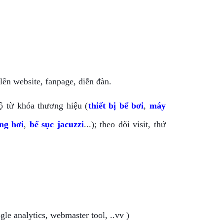
 lên website, fanpage, diễn đàn.
ộ từ khóa thương hiệu (
thiết bị bể bơi
, 
máy 
ông hơi
, 
bể sục jacuzzi
...); theo dõi visit, thứ 
gle analytics, webmaster tool, ..vv )