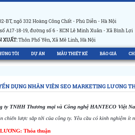
2-BT, ngõ 332 Hoàng Công Chất - Phú Diễn - Hà Nội
số A17-18-19, đường số 6 - KCN Lê Minh Xuân - Xã Bình Lợi
 XUẤT:
Thôn Phố Yên, Xã Mê Linh, Hà Nội
HÚNG TÔI
DỰ ÁN
MẪU THIẾT KẾ
BÁO GIÁ
CH
YỂN DỤNG NHÂN VIÊN SEO MARKETING LƯƠNG T
g ty TNHH Thương mại và Công nghệ HANTECO Việt N
n chiến lược sắp tới của công ty. Yêu cầu có kinh nghiệm ít 
 LƯƠNG: Thỏa thuận