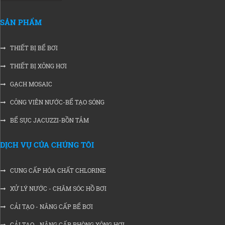
SẢN PHẨM
THIẾT BỊ BỂ BƠI
THIẾT BỊ XÔNG HƠI
GẠCH MOSAIC
CÔNG VIÊN NƯỚC-BỂ TẠO SÓNG
BỂ SỤC JACUZZI-BỒN TẮM
DỊCH VỤ CỦA CHÚNG TÔI
CUNG CẤP HÓA CHẤT CHLORINE
XỬ LÝ NƯỚC - CHĂM SÓC HỒ BƠI
CẢI TẠO - NÂNG CẤP BỂ BƠI
CẢI TẠO - NÂNG CẤP PHÒNG XÔNG HƠI