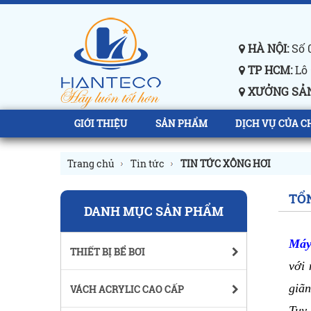
HÀ NỘI:
Số 0
TP HCM:
Lô 
XƯỞNG SẢN
GIỚI THIỆU
SẢN PHẨM
DỊCH VỤ CỦA C
Trang chủ
Tin tức
TIN TỨC XÔNG HƠI
TỔN
DANH MỤC SẢN PHẨM
Máy
THIẾT BỊ BỂ BƠI
với 
giãn
VÁCH ACRYLIC CAO CẤP
Tuy