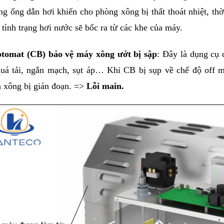
g ống dẫn hơi khiến cho phòng xông bị thất thoát nhiệt, thờ
 tình trạng hơi nước sẽ bốc ra từ các khe của máy.
tomat 
(CB) bảo vệ máy xông ướt bị sập
: Đây là dụng cụ 
quá tải, ngắn mạch, sụt áp… Khi CB bị sụp về chế độ off 
h xông bị gián đoạn. => 
Lỗi main.