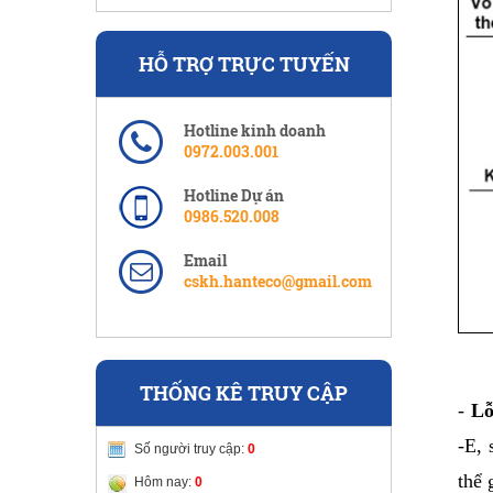
HỖ TRỢ TRỰC TUYẾN
Hotline kinh doanh
0972.003.001
Hotline Dự án
0986.520.008
Email
cskh.hanteco@gmail.com
THỐNG KÊ TRUY CẬP
- 
Lỗ
-E, 
Số người truy cập:
0
thể 
Hôm nay:
0