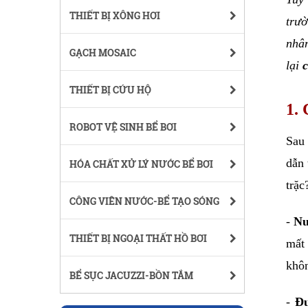
THIẾT BỊ XÔNG HƠI
trườ
nhân
GẠCH MOSAIC
lại 
THIẾT BỊ CỨU HỘ
1. 
ROBOT VỆ SINH BỂ BƠI
Sau 
dẫn 
HÓA CHẤT XỬ LÝ NƯỚC BỂ BƠI
trặc
CÔNG VIÊN NƯỚC-BỂ TẠO SÓNG
- 
Nư
THIẾT BỊ NGOẠI THẤT HỒ BƠI
mất
khôn
BỂ SỤC JACUZZI-BỒN TẮM
- 
Đư