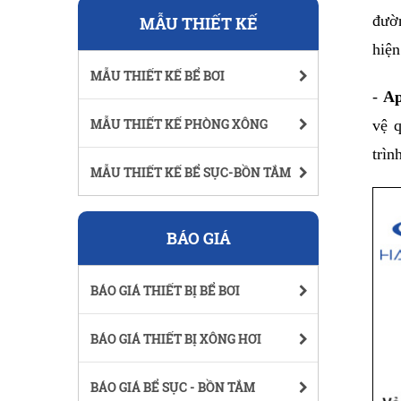
đườn
MẪU THIẾT KẾ
hiện
MẪU THIẾT KẾ BỂ BƠI
- 
Ap
MẪU THIẾT KẾ PHÒNG XÔNG
vệ 
trìn
MẪU THIẾT KẾ BỂ SỤC-BỒN TẮM
BÁO GIÁ
BÁO GIÁ THIẾT BỊ BỂ BƠI
BÁO GIÁ THIẾT BỊ XÔNG HƠI
BÁO GIÁ BỂ SỤC - BỒN TẮM