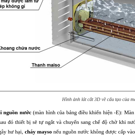
Hình ảnh lát cắt 3D về cấu tạo của m
i nguồn nước
 (màn hình của bảng điều khiển hiện -E): Màn 
sau đó thiết bị sẽ tự ngắt và chuyển sang chế độ chờ khi nư
gây hư hại, 
cháy mayso
 nếu nguồn nước không được cấp vào 