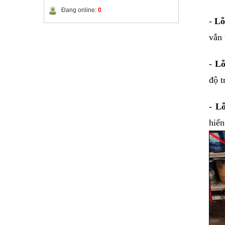
Đang online:
0
- 
Lỗ
vẫn 
- 
Lỗ
độ t
- L
hiển