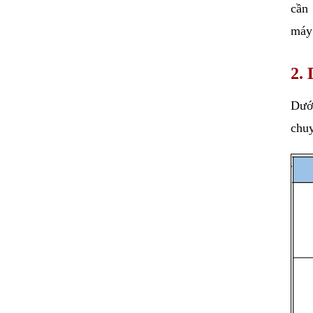
cần 
máy 
2. 
Dưới
chuy