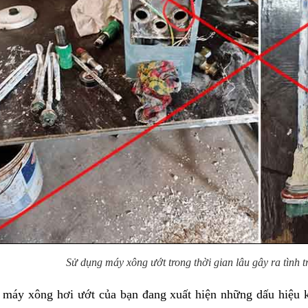
Sử dụng máy xông ướt trong thời gian lâu gây ra tình 
máy xông hơi ướt của bạn đang xuất hiện những dấu hiệu kể 