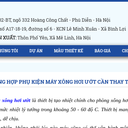
2-BT, ngõ 332 Hoàng Công Chất - Phú Diễn - Hà Nội
số A17-18-19, đường số 6 - KCN Lê Minh Xuân - Xã Bình Lợi
 XUẤT:
Thôn Phố Yên, Xã Mê Linh, Hà Nội
HÚNG TÔI
DỰ ÁN
MẪU THIẾT KẾ
BÁO GIÁ
CH
G HỢP PHỤ KIỆN MÁY XÔNG HƠI ƯỚT CẦN THAY T
 xông hơi ướt
 là thiết bị tạo nhiệt chính cho phòng xông h
mức nhiệt lý tưởng trong khoảng 50 - 60 độ C. Thiết bị ma
, dễ chịu. 
 nhiên, không phải lúc nào máy cũng có thể vận hành một