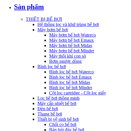
Sản phẩm
THIẾT BỊ BỂ BƠI
Hệ thống lọc và khử trùng bể bơi
Máy bơm bể bơi
Máy bơm bể bơi Waterco
Máy bơm bể bơi Emaux
Máy bơm bể bơi Midas
Máy bơm bể bơi Minder
Máy thổi khí con sò
Bơm ngược dòng
Bình lọc bể bơi
Bình lọc bể bơi Waterco
Bình lọc bể bơi Emaux
Bình lọc bể bơi Midas
Bình lọc bể bơi Minder
Cột lọc cartridge - Cột lọc giấy
Lọc bể bơi thông minh
Máy cấp nhiệt bể bơi
Đèn bể bơi
Thang bể bơi
Thiết bị vệ sinh bể bơi
Chổi cọ bể bơi
Bàn hút đáy bể bơi