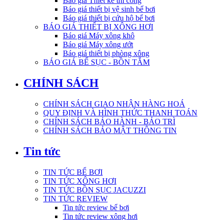
Báo giá Thiết kế thi công
Báo giá thiết bị vệ sinh bể bơi
Báo giá thiết bị cứu hộ bể bơi
BÁO GIÁ THIẾT BỊ XÔNG HƠI
Báo giá Máy xông khô
Báo giá Máy xông ướt
Báo giá thiết bị phòng xông
BÁO GIÁ BỂ SỤC - BỒN TẮM
CHÍNH SÁCH
CHÍNH SÁCH GIAO NHẬN HÀNG HOÁ
QUY ĐỊNH VÀ HÌNH THỨC THANH TOÁN
CHÍNH SÁCH BẢO HÀNH - BẢO TRÌ
CHÍNH SÁCH BẢO MẬT THÔNG TIN
Tin tức
TIN TỨC BỂ BƠI
TIN TỨC XÔNG HƠI
TIN TỨC BỒN SỤC JACUZZI
TIN TỨC REVIEW
Tin tức review bể bơi
Tin tức review xông hơi