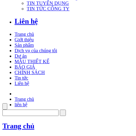
TIN TUYỂN DỤNG
TIN TỨC CÔNG TY
Liên hệ
Trang chủ
Giới thiệu
Sản phẩm
Dịch vụ của chúng tôi
Dự án
MẪU THIẾT KẾ
BÁO GIÁ
CHÍNH SÁCH
Tin tức
Liên hệ
Trang chủ
liên hệ
Trang chủ