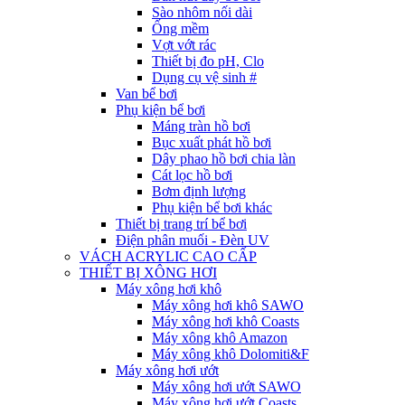
Sào nhôm nối dài
Ống mềm
Vợt vớt rác
Thiết bị đo pH, Clo
Dụng cụ vệ sinh #
Van bể bơi
Phụ kiện bể bơi
Máng tràn hồ bơi
Bục xuất phát hồ bơi
Dây phao hồ bơi chia làn
Cát lọc hồ bơi
Bơm định lượng
Phụ kiện bể bơi khác
Thiết bị trang trí bể bơi
Điện phân muối - Đèn UV
VÁCH ACRYLIC CAO CẤP
THIẾT BỊ XÔNG HƠI
Máy xông hơi khô
Máy xông hơi khô SAWO
Máy xông hơi khô Coasts
Máy xông khô Amazon
Máy xông khô Dolomiti&F
Máy xông hơi ướt
Máy xông hơi ướt SAWO
Máy xông hơi ướt Coasts