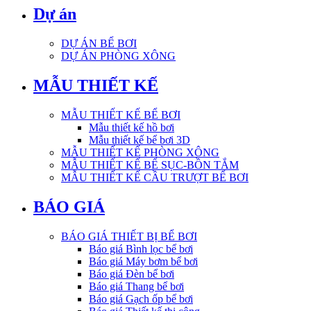
Dự án
DỰ ÁN BỂ BƠI
DỰ ÁN PHÒNG XÔNG
MẪU THIẾT KẾ
MẪU THIẾT KẾ BỂ BƠI
Mẫu thiết kế hồ bơi
Mẫu thiết kế bể bơi 3D
MẪU THIẾT KẾ PHÒNG XÔNG
MẪU THIẾT KẾ BỂ SỤC-BỒN TẮM
MẪU THIẾT KẾ CẦU TRƯỢT BỂ BƠI
BÁO GIÁ
BÁO GIÁ THIẾT BỊ BỂ BƠI
Báo giá Bình lọc bể bơi
Báo giá Máy bơm bể bơi
Báo giá Đèn bể bơi
Báo giá Thang bể bơi
Báo giá Gạch ốp bể bơi