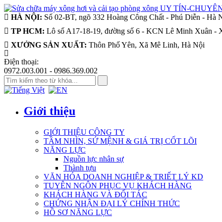
HÀ NỘI:
Số 02-BT, ngõ 332 Hoàng Công Chất - Phú Diễn - Hà 
TP HCM:
Lô số A17-18-19, đường số 6 - KCN Lê Minh Xuân - 
XƯỞNG SẢN XUẤT:
Thôn Phố Yên, Xã Mê Linh, Hà Nội
Điện thoại:
0972.003.001 - 0986.369.002
Giới thiệu
GIỚI THIỆU CÔNG TY
TẦM NHÌN, SỨ MỆNH & GIÁ TRỊ CỐT LÕI
NĂNG LỰC
Nguồn lực nhân sự
Thành tựu
VĂN HÓA DOANH NGHIỆP & TRIẾT LÝ KD
TUYÊN NGÔN PHỤC VỤ KHÁCH HÀNG
KHÁCH HÀNG VÀ ĐỐI TÁC
CHỨNG NHẬN ĐẠI LÝ CHÍNH THỨC
HỒ SƠ NĂNG LỰC