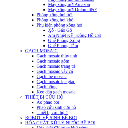
Máy xông ướt Amazon
Máy xông ướt Dolomiti&F
Phòng xông hơi ướt
Phòng xông hơi khô
Phụ kiện phòng xông hơi
Xô - Gáo Gỗ
Ẩm Nhiệt Kế - Đồng Hồ Cát
Ghế Phòng Xông
Ghế Phòng Tắm
GẠCH MOSAIC
Gạch mosaic thủy tinh
Gạch mosaic gốm
Gạch mosaic trang trí
Gạch mosaic vảy cá
Gạch thẻ mosaic
Gạch mosaic lục giác
Gạch bông
Keo dán gạch mosaic
THIẾT BỊ CỨU HỘ
Áo phao bơi
Phao cứu sinh cứu hộ
Thiết bị cứu hộ #
ROBOT VỆ SINH BỂ BƠI
HÓA CHẤT XỬ LÝ NƯỚC BỂ BƠI
Hóa chất Chlorine khử trùng