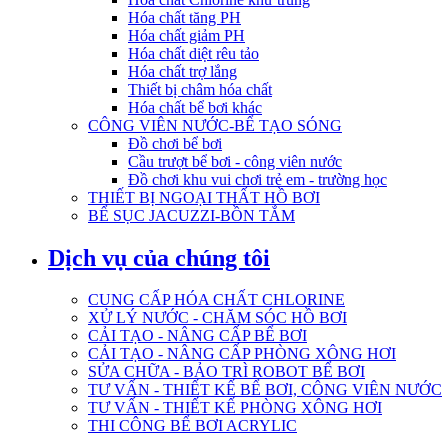
Hóa chất tăng PH
Hóa chất giảm PH
Hóa chất diệt rêu tảo
Hóa chất trợ lắng
Thiết bị châm hóa chất
Hóa chất bể bơi khác
CÔNG VIÊN NƯỚC-BỂ TẠO SÓNG
Đồ chơi bể bơi
Cầu trượt bể bơi - công viên nước
Đồ chơi khu vui chơi trẻ em - trường học
THIẾT BỊ NGOẠI THẤT HỒ BƠI
BỂ SỤC JACUZZI-BỒN TẮM
Dịch vụ của chúng tôi
CUNG CẤP HÓA CHẤT CHLORINE
XỬ LÝ NƯỚC - CHĂM SÓC HỒ BƠI
CẢI TẠO - NÂNG CẤP BỂ BƠI
CẢI TẠO - NÂNG CẤP PHÒNG XÔNG HƠI
SỬA CHỮA - BẢO TRÌ ROBOT BỂ BƠI
TƯ VẤN - THIẾT KẾ BỂ BƠI, CÔNG VIÊN NƯỚC
TƯ VẤN - THIẾT KẾ PHÒNG XÔNG HƠI
THI CÔNG BỂ BƠI ACRYLIC